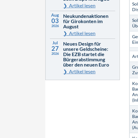
Sol
Artikel lesen
Dis
Aug
Neukundenaktionen
03
Sol
für Girokonten im
Übe
August
2026
Artikel lesen
Ge
Ei
Jul
Neues Design für
27
unsere Geldscheine:
Die EZB startet die
2026
Ar
Bürgerabstimmung
über den neuen Euro
Gr
Artikel lesen
Zus
Ko
Ba
An
(In
Ko
Ba
An
(A