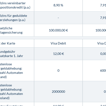
lzins vereinbarter
8,90 %
7,9
positionskredit (p.a.)
lzins für geduldete
-
7,9
rziehungen (p.a.)
setzliche
100.000,00 €
100.00
nlagensicherung
t der Karte
Visa Debit
Visa 
undgebühr
12,00 €
0,0
atzkarte 1. Jahr
stenlose
rgeldabhebung:
0
600
zahl Automaten
land)
stenlose
rgeldabhebung:
2000000
0
zahl Automaten
usland)