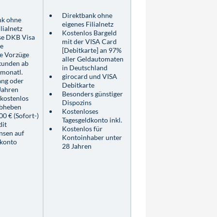
Direktbank ohne
nk ohne
eigenes Filialnetz
lialnetz
Kostenlos Bargeld
se DKB Visa
mit der VISA Card
te
[Debitkarte] an 97%
e Vorzüge
aller Geldautomaten
kunden ab
in Deutschland
 monatl.
girocard und VISA
ang oder
Debitkarte
Jahren
Besonders günstiger
kostenlos
Dispozins
abheben
Kostenloses
00 € (Sofort-)
Tagesgeldkonto inkl.
dit
Kostenlos für
nsen auf
Kontoinhaber unter
dkonto
28 Jahren