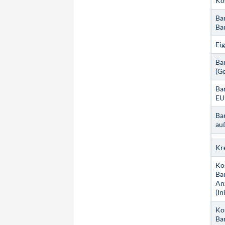
Ko
Ba
Ba
Ei
Ba
(G
Ba
EU
Ba
au
Kr
Ko
Ba
An
(In
Ko
Ba