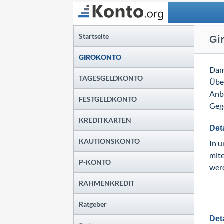
Suchen
Startseite
Gi
GIROKONTO
Dam
TAGESGELDKONTO
Über
Anb
FESTGELDKONTO
Gege
KREDITKARTEN
Det
KAUTIONSKONTO
In u
mite
P-KONTO
wer
RAHMENKREDIT
Ratgeber
Det