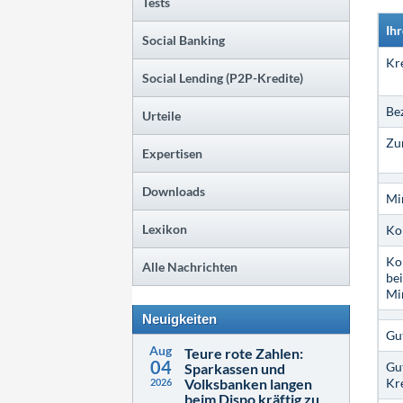
Tests
Ih
Social Banking
Kre
Social Lending (P2P-Kredite)
Be
Urteile
Zu
Expertisen
Downloads
Mi
Lexikon
Ko
Ko
Alle Nachrichten
bei
Mi
Neuigkeiten
Gu
Aug
Teure rote Zahlen:
04
Gu
Sparkassen und
Volksbanken langen
Kr
2026
beim Dispo kräftig zu