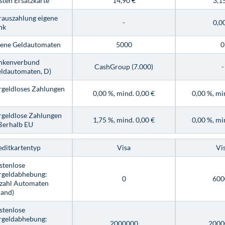
sten Ersatzkarte
14,90 €
3,1
rauszahlung eigene
-
0,0
nk
gene Geldautomaten
5000
0
nkenverbund
CashGroup (7.000)
-
eldautomaten, D)
rgeldloses Zahlungen
0,00 %, mind. 0,00 €
0,00 %, mi
rgeldlose Zahlungen
1,75 %, mind. 0,00 €
0,00 %, mi
ßerhalb EU
editkartentyp
Visa
Vi
stenlose
rgeldabhebung:
0
600
zahl Automaten
land)
stenlose
rgeldabhebung:
2000000
2000