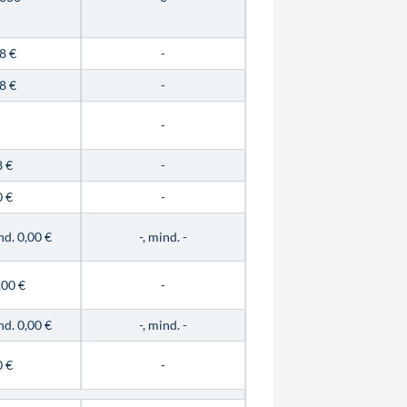
8 €
-
8 €
-
-
8 €
-
0 €
-
nd. 0,00 €
-, mind. -
,00 €
-
nd. 0,00 €
-, mind. -
0 €
-