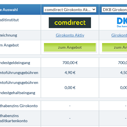
re Auswahl
ditinstitut
zeichnung
Girokonto Aktiv
Girokont
m Angebot
zum Angebot
zum An
ndestgeldeingang
700,00 €
700,
ntoführungsgebühren
4,90 €
4,5
ntoführungsgebühren
0,00 €
0,0
ndestgehaltseingang
thabenzins Girokonto
-
-
thabenzins
-
-
editkartenkonto