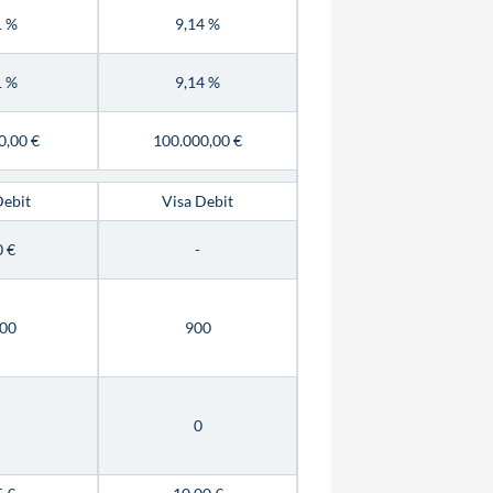
1 %
9,14 %
1 %
9,14 %
0,00 €
100.000,00 €
Debit
Visa Debit
0 €
-
00
900
0