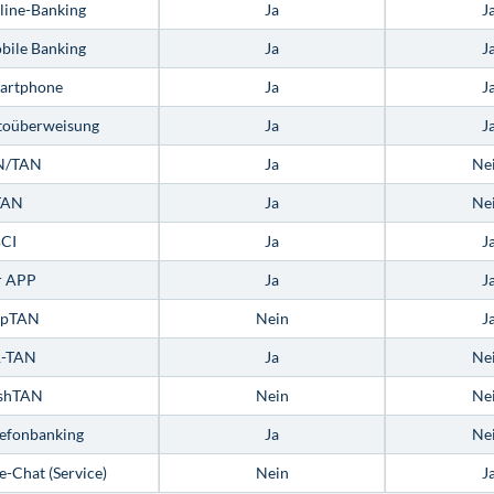
line-Banking
Ja
J
bile Banking
Ja
J
artphone
Ja
J
toüberweisung
Ja
J
N/TAN
Ja
Ne
TAN
Ja
Ne
CI
Ja
J
r APP
Ja
J
ipTAN
Nein
J
-TAN
Ja
Ne
shTAN
Nein
Ne
lefonbanking
Ja
Ne
e-Chat (Service)
Nein
J