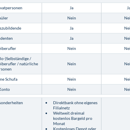
ivatpersonen
Ja
J
hüler
Nein
Ne
szubildende
Ja
Ne
udenten
Ja
Ne
iberufler
Nein
Ne
lo-)Selbständige /
iberufler / natürliche
Nein
Ne
rsonen
ne Schufa
Nein
Ne
Konto
Nein
Ne
sonderheiten
Direktbank ohne eigenes
Filialnetz
Weltweit dreimal
kostenlos Bargeld pro
Monat
Kostenloses Depot oder