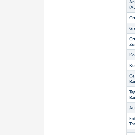
An
(A
Gr
Gr
Gr
Zu
Ko
Ko
Ge
Ba
Tag
Ba
Au
Ent
Tr