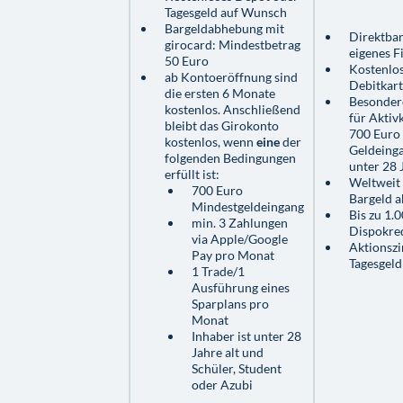
Tagesgeld auf Wunsch
Bargeldabhebung mit
Direktba
girocard: Mindestbetrag
eigenes Fi
50 Euro
Kostenlo
ab Kontoeröffnung sind
Debitkar
die ersten 6 Monate
Besonder
kostenlos. Anschließend
für Aktiv
bleibt das Girokonto
700 Euro
kostenlos, wenn
eine
der
Geldeing
folgenden Bedingungen
unter 28 
erfüllt ist:
Weltweit 
700 Euro
Bargeld 
Mindestgeldeingang
Bis zu 1.0
min. 3 Zahlungen
Dispokre
via Apple/Google
Aktionszi
Pay pro Monat
Tagesgel
1 Trade/1
Ausführung eines
Sparplans pro
Monat
Inhaber ist unter 28
Jahre alt und
Schüler, Student
oder Azubi