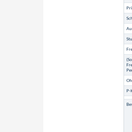
Pr
Sc
Au
St
Fre
(So
Fre
Pe
Oh
P-
Be