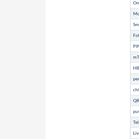
On
Mo
Sm
Fo
PI
m
HB
pe
ch
QR
pu
Te
Liv