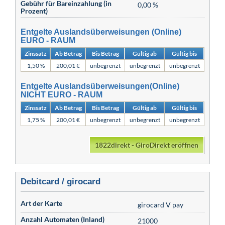
Gebühr für Bareinzahlung (in
0,00 %
Prozent)
Entgelte Auslandsüberweisungen (Online)
EURO - RAUM
Zinssatz
Ab Betrag
Bis Betrag
Gültig ab
Gültig bis
1,50 %
200,01 €
unbegrenzt
unbegrenzt
unbegrenzt
Entgelte Auslandsüberweisungen(Online)
NICHT EURO - RAUM
Zinssatz
Ab Betrag
Bis Betrag
Gültig ab
Gültig bis
1,75 %
200,01 €
unbegrenzt
unbegrenzt
unbegrenzt
1822direkt - GiroDirekt eröffnen
Debitcard / girocard
Art der Karte
girocard V pay
Anzahl Automaten (Inland)
21000