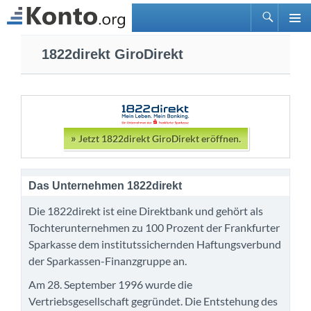
Suchen
PRIMÄ
Zum
MENÜ
1822direkt GiroDirekt
Inhalt
springen
»
Jetzt 1822direkt GiroDirekt eröffnen.
Das Unternehmen 1822direkt
Die 1822direkt ist eine Direktbank und gehört als
Tochterunternehmen zu 100 Prozent der Frankfurter
Sparkasse dem institutssichernden Haftungsverbund
der Sparkassen-Finanzgruppe an.
Am 28. September 1996 wurde die
Vertriebsgesellschaft gegründet. Die Entstehung des