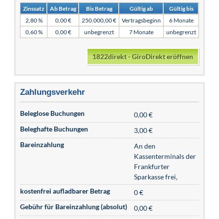
Zinssatz
Ab Betrag
Bis Betrag
Gültig ab
Gültig bis
2,80 %
0,00 €
250.000,00 €
Vertragsbeginn
6 Monate
0,60 %
0,00 €
unbegrenzt
7 Monate
unbegrenzt
1822direkt - GiroDirekt eröffnen
Zahlungsverkehr
Beleglose Buchungen
0,00 €
Beleghafte Buchungen
3,00 €
Bareinzahlung
An den
Kassenterminals der
Frankfurter
Sparkasse frei,
kostenfrei aufladbarer Betrag
0 €
Gebühr für Bareinzahlung (absolut)
0,00 €