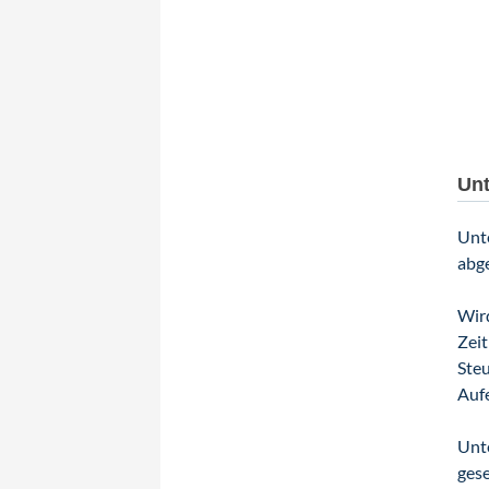
Unt
Unte
abge
Wird
Zeit
Steu
Aufe
Unte
gese