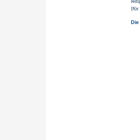
ledi
(für
Die