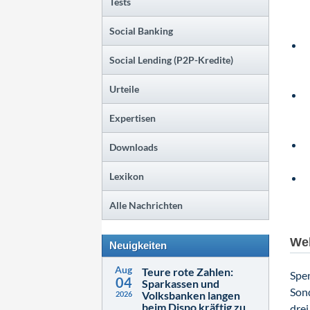
Tests
Social Banking
Social Lending (P2P-Kredite)
Urteile
Expertisen
Downloads
Lexikon
Alle Nachrichten
Wel
Neuigkeiten
Aug
Teure rote Zahlen:
Spen
04
Sparkassen und
Son
Volksbanken langen
2026
beim Dispo kräftig zu
drei