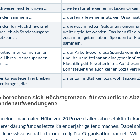
hweiserleichterungen …
… gelten für alle gemeinnützigen Organi
enden sammeln …
… dürfen alle gemeinnützigen Organisat
nden für Flüchtlinge sind
… die gesammelten Gelder an gemeinnütz
uerlich als Sonderausgabe
weiter geleitet werden. Das kann für ein
etzbar, …
zusammengetan hat um Spenden für Flüc
sammeln.
eitnehmer können einen
… der Arbeitgeber diese Spende vom Br
eil ihres Lohnes spenden,
und ihn unmittelbar an eine gemeinnüt
nn …
Flüchtlingshilfe weiterleitet. Auf dies
Lohnsteuer und auch keinen Sozialversi
enkungssteuerfrei bleiben
… nur zu mildtätigen bzw. wohltätigen 
enkungen, die …
 berechnen sich Höchstgrenzen für steuerliche Abz
endenaufwendungen?
zu einer maximalen Höhe von 20 Prozent aller Jahreseinkünfte kan
ererklärung für das letzte Kalenderjahr geltend machen. Dabei spie
hliche, wissenschaftliche oder religiöse Organisation handelt. Wi