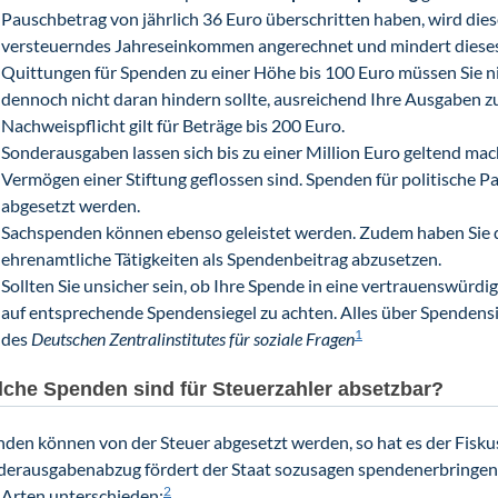
Pauschbetrag von jährlich 36 Euro überschritten haben, wird dies
versteuerndes Jahreseinkommen angerechnet und mindert dieses
Quittungen für Spenden zu einer Höhe bis 100 Euro müssen Sie n
dennoch nicht daran hindern sollte, ausreichend Ihre Ausgaben z
Nachweispflicht gilt für Beträge bis 200 Euro.
Sonderausgaben lassen sich bis zu einer Million Euro geltend mac
Vermögen einer Stiftung geflossen sind. Spenden für politische P
abgesetzt werden.
Sachspenden können ebenso geleistet werden. Zudem haben Sie d
ehrenamtliche Tätigkeiten als Spendenbeitrag abzusetzen.
Sollten Sie unsicher sein, ob Ihre Spende in eine vertrauenswürdig
auf entsprechende Spendensiegel zu achten. Alles über Spendens
1
des
Deutschen Zentralinstitutes für soziale Fragen
che Spenden sind für Steuerzahler absetzbar?
den können von der Steuer abgesetzt werden, so hat es der Fisku
derausgabenabzug fördert der Staat sozusagen spendenerbringend
2
 Arten unterschieden: