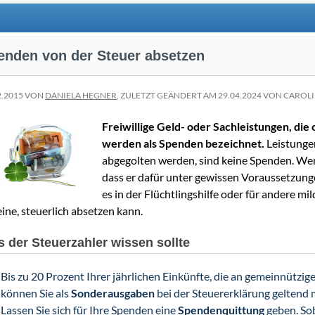
enden von der Steuer absetzen
2.2015 VON
DANIELA HEGNER
, ZULETZT GEÄNDERT AM 29.04.2024 VON CAROL
Freiwillige Geld- oder Sachleistungen, die
werden als Spenden bezeichnet.
Leistungen
abgegolten werden, sind keine Spenden. Wer 
dass er dafür unter gewissen Voraussetzung
es in der Flüchtlingshilfe oder für andere mi
ine, steuerlich absetzen kann.
 der Steuerzahler wissen sollte
Bis zu 20 Prozent Ihrer jährlichen Einkünfte, die an gemeinnütz
können Sie als
Sonderausgaben
bei der Steuererklärung geltend
Lassen Sie sich für Ihre Spenden eine
Spendenquittung
geben. So