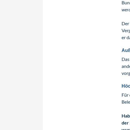
Bun
werd
Der
Verp
er d
Auß
Das 
and
vor
Höc
Für 
Bele
Habe
der
wur