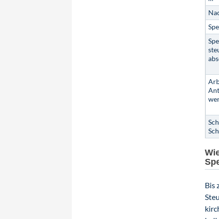
Nac
Sp
Spe
ste
abs
Arb
Ant
we
Sch
Sch
Wie
Sp
Bis 
Steu
kirc