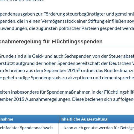
pendenausgaben zur Förderung steuerbegünstigter und gemeinn
penden, die in einen Vermögensstock einer Stiftung einfließen so
uwendungen, die zugunsten politischer Parteien gespendet werd
nahmeregelung für Flüchtlingsspenden
runde sind alle Geld- und auch Sachspenden von der Steuer abse
rstützt aufgrund der hohen Spendenbereitschaft der Deutschen Woh
3
em Schreiben aus dem September 2015
ordnet das Bundesfinanzm
se gebefreudige Spendenpraxis zu akzeptieren und dementspreche
elten insbesondere für Spendenmaßnahmen in der Flüchtlingshilfe
ember 2015 Ausnahmeregelungen. Diese beziehen sich auf folge
snahme
Inhaltliche Ausgestaltung
einfachter Spendennachweis
… kann auch genutzt werden für Beträge