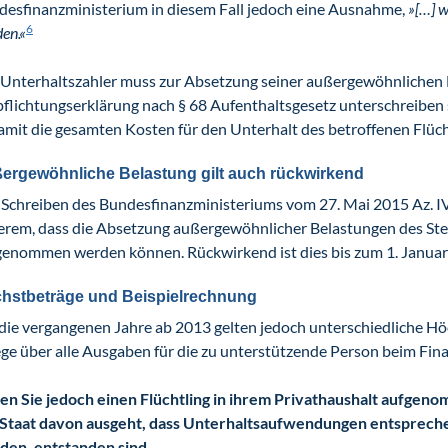
desfinanzministerium in diesem Fall jedoch eine Ausnahme,
»[…] w
6
en.«
 Unterhaltszahler muss zur Absetzung seiner außergewöhnlichen 
flichtungserklärung nach § 68 Aufenthaltsgesetz unterschreiben 
amit die gesamten Kosten für den Unterhalt des betroffenen Flücht
ergewöhnliche Belastung gilt auch rückwirkend
Schreiben des Bundesfinanzministeriums vom 27. Mai 2015 Az. I
erem, dass die Absetzung außergewöhnlicher Belastungen des Ste
genommen werden können. Rückwirkend ist dies bis zum 1. Januar
hstbeträge und Beispielrechnung
die vergangenen Jahre ab 2013 gelten jedoch unterschiedliche Höch
ge über alle Ausgaben für die zu unterstützende Person beim Fi
n Sie jedoch einen Flüchtling in ihrem Privathaushalt aufgenom
 Staat davon ausgeht, dass Unterhaltsaufwendungen entsprec
den, entstanden sind.