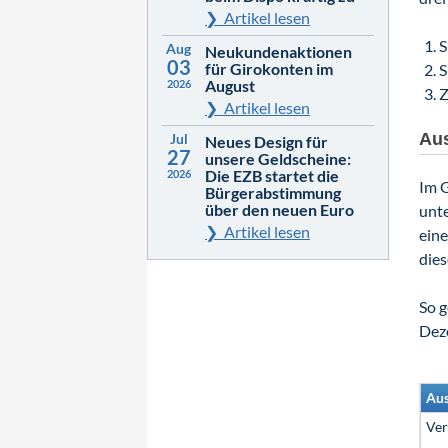
Artikel lesen
S
Aug
Neukundenaktionen
03
für Girokonten im
S
August
2026
Z
Artikel lesen
Aus
Jul
Neues Design für
27
unsere Geldscheine:
Die EZB startet die
2026
Im G
Bürgerabstimmung
über den neuen Euro
unte
Artikel lesen
ein
die
So g
Dez
Au
Ver
…