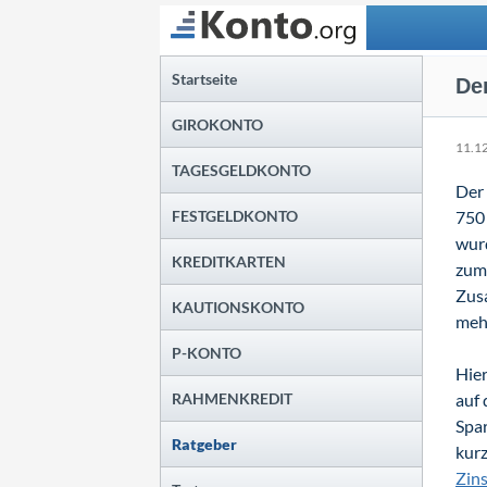
Suchen
Startseite
De
GIROKONTO
11.1
TAGESGELDKONTO
Der 
FESTGELDKONTO
750 
wur
KREDITKARTEN
zum 
Zus
KAUTIONSKONTO
mehr
P-KONTO
Hier
RAHMENKREDIT
auf 
Spar
Ratgeber
kurz
Zin