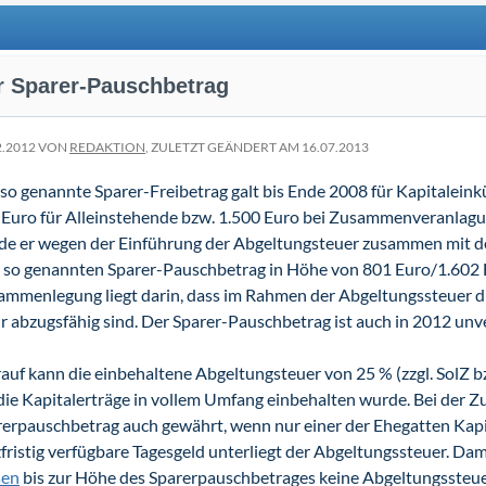
r Sparer-Pauschbetrag
2.2012 VON
REDAKTION
, ZULETZT GEÄNDERT AM 16.07.2013
so genannte Sparer-Freibetrag galt bis Ende 2008 für Kapitaleink
Euro für Alleinstehende bzw. 1.500 Euro bei Zusammenveranlagun
de er wegen der Einführung der Abgeltungsteuer zusammen mit
so genannten Sparer-Pauschbetrag in Höhe von 801 Euro/1.602 Eu
ammenlegung liegt darin, dass im Rahmen der Abgeltungssteuer d
 abzugsfähig sind. Der Sparer-Pauschbetrag ist auch in 2012 unv
auf kann die einbehaltene Abgeltungsteuer von 25 % (zzgl. SolZ bzw
die Kapitalerträge in vollem Umfang einbehalten wurde. Bei der
erpauschbetrag auch gewährt, wenn nur einer der Ehegatten Kapit
fristig verfügbare Tagesgeld unterliegt der Abgeltungssteuer. Dam
sen
bis zur Höhe des Sparerpauschbetrages keine Abgeltungssteue