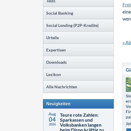
Tests
Frei
eine
Social Banking
wer
Social Lending (P2P-Kredite)
Urteile
« A
Expertisen
Downloads
Gi
Lexikon
Alle Nachrichten
Si
er
Neuigkeiten
Ve
Fi
Aug
Teure rote Zahlen:
pa
04
Sparkassen und
Je
Volksbanken langen
2026
beim Dispo kräftig zu