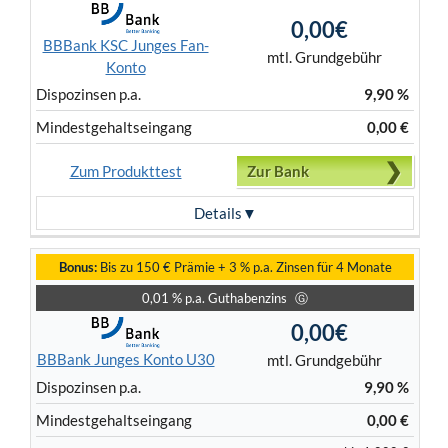
0,00€
BBBank KSC Junges Fan-
mtl. Grundgebühr
Konto
Dispo­zinsen p.a.
9,90 %
Mindest­gehalts­eingang
0,00 €
Zum Produkttest
Zur Bank
Details
Bonus:
Bis zu 150 € Prämie + 3 % p.a. Zinsen für 4 Monate
0,01 % p.a. Guthabenzins
Ⓖ
0,00€
BBBank Junges Konto U30
mtl. Grundgebühr
Dispo­zinsen p.a.
9,90 %
Mindest­gehalts­eingang
0,00 €