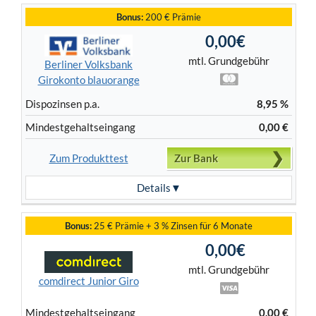
Bonus:
200 € Prämie
0,00€
mtl. Grundgebühr
Berliner Volksbank
Girokonto blauorange
Dispo­zinsen p.a.
8,95 %
Mindest­gehalts­eingang
0,00 €
Zum Produkttest
Zur Bank
Details
Bonus:
25 € Prämie + 3 % Zinsen für 6 Monate
0,00€
mtl. Grundgebühr
comdirect Junior Giro
Mindest­gehalts­eingang
0,00 €