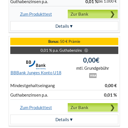
Guthaben­zinsen p.a.
0,01 %
bis 1.000 €
Zum Produkttest
Zur Bank
Details
Bonus:
50 € Prämie
0,01 % p.a. Guthabenzins
Ⓖ
0,00€
mtl. Grundgebühr
BBBank Junges Konto U18
Mindest­gehalts­eingang
0,00 €
Guthaben­zinsen p.a.
0,01 %
Zum Produkttest
Zur Bank
Details