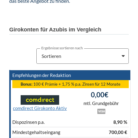
das beste Angebot zu finden.
Girokonten für Azubis im Vergleich
Ergebnisse sortieren nach
Bonus:
100 € Prämie + 1,75 % p.a. Zinsen für 12 Monate
0,00€
mtl. Grundgebühr
comdirect Girokonto Aktiv
Dispo­zinsen p.a.
8,90 %
Mindest­gehalts­eingang
700,00 €