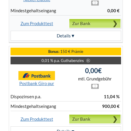
Mindest­gehalts­eingang
0,00 €
Zum Produkttest
Zur Bank
Details
Bonus:
150 € Prämie
0,01 % p.a. Guthabenzins
Ⓚ
0,00€
mtl. Grundgebühr
Postbank Giro pur
Dispo­zinsen p.a.
11,04 %
Mindest­gehalts­eingang
900,00 €
Zum Produkttest
Zur Bank