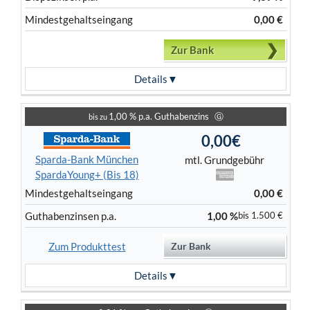
Mindest­gehalts­eingang
0,00 €
Zur Bank
Details
1,00 % p.a. Guthabenzins
Ⓖ
bis zu
0,00€
Sparda-Bank München
mtl. Grundgebühr
SpardaYoung+ (Bis 18)
Mindest­gehalts­eingang
0,00 €
Guthaben­zinsen p.a.
1,00 %
bis 1.500 €
Zum Produkttest
Zur Bank
Details