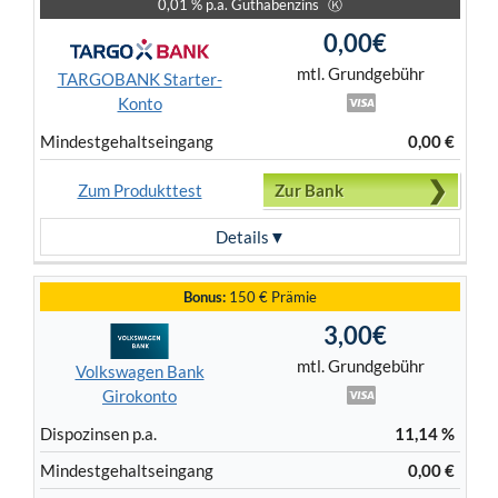
0,01 % p.a. Guthabenzins
Ⓚ
0,00€
mtl. Grundgebühr
TARGOBANK Starter-
Konto
Mindest­gehalts­eingang
0,00 €
Zum Produkttest
Zur Bank
Details
Bonus:
150 € Prämie
3,00€
mtl. Grundgebühr
Volkswagen Bank
Girokonto
Dispo­zinsen p.a.
11,14 %
Mindest­gehalts­eingang
0,00 €