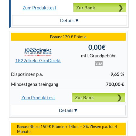
Zum Produkttest
Zur Bank
Details
Bonus:
170 € Prämie
0,00€
mtl. Grundgebühr
1822direkt GiroDirekt
Dispo­zinsen p.a.
9,65 %
Mindest­gehalts­eingang
700,00 €
Zum Produkttest
Zur Bank
Details
Bonus:
Bis zu 150 € Prämie + Trikot + 3% Zinsen p.a. für 4
Monate