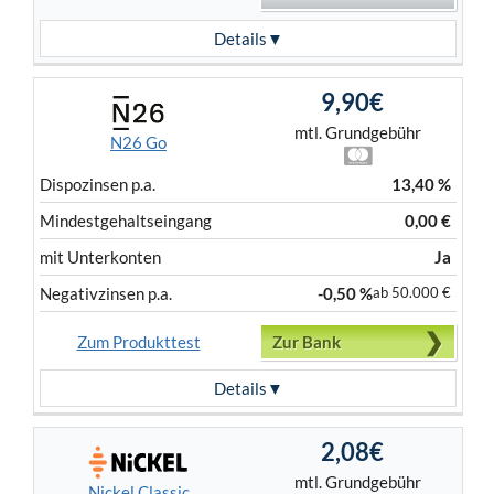
Details
9,90€
mtl. Grundgebühr
N26 Go
Dispo­zinsen p.a.
13,40 %
Mindest­gehalts­eingang
0,00 €
mit Unterkonten
Ja
Negativ­zinsen p.a.
-0,50 %
ab 50.000 €
Zum Produkttest
Zur Bank
Details
2,08€
mtl. Grundgebühr
Nickel Classic