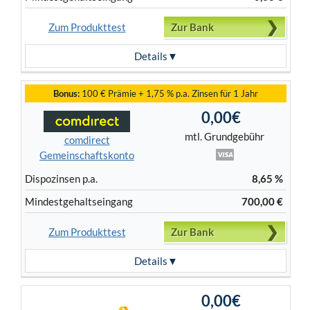
Zum Produkttest
Zur Bank
Details
Bonus:
100 € Prämie + 1,75 % p.a. Zinsen für 1 Jahr
0,00€
mtl. Grundgebühr
comdirect
Gemeinschaftskonto
Dispo­zinsen p.a.
8,65 %
Mindest­gehalts­eingang
700,00 €
Zum Produkttest
Zur Bank
Details
0,00€