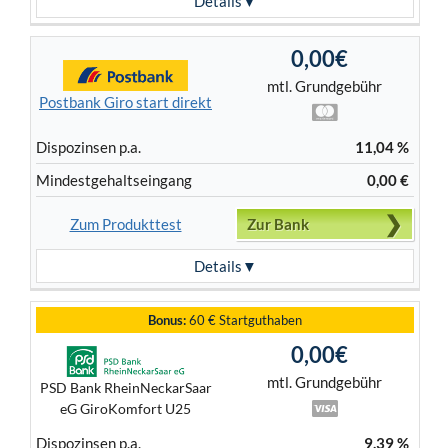
Details
0,00€
mtl. Grundgebühr
Postbank Giro start direkt
Dispo­zinsen p.a.
11,04 %
Mindest­gehalts­eingang
0,00 €
Zum Produkttest
Zur Bank
Details
Bonus:
60 € Startguthaben
0,00€
mtl. Grundgebühr
PSD Bank RheinNeckarSaar
eG GiroKomfort U25
Dispo­zinsen p.a.
9,39 %