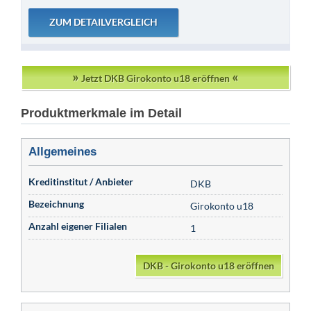
»
«
Jetzt DKB Girokonto u18 eröffnen
Produktmerkmale im Detail
Allgemeines
Kreditinstitut / Anbieter
DKB
Bezeichnung
Girokonto u18
Anzahl eigener Filialen
1
DKB - Girokonto u18 eröffnen