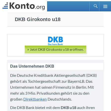
Suchen
PRIMÄ
Zum
MENÜ
DKB Girokonto u18
Inhalt
springen
»
Jetzt DKB Girokonto u18 eröffnen.
Das Unternehmen DKB
Die Deutsche Kreditbank Aktiengesellschaft (DKB)
gehört als Tochtergesellschaft zur BayernLB. Das
Unternehmen hat seinen Firmensitz in Berlin. Mit
mehr als 3 Mio. Privatkunden gehört sie zu den
großen
Direktbanken
Deutschlands.
Die DKB Bank bietet mit dem
DKB u18
auch ihren