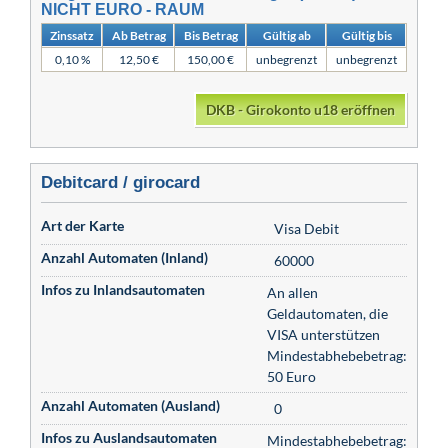
NICHT EURO - RAUM
Zinssatz
Ab Betrag
Bis Betrag
Gültig ab
Gültig bis
0,10 %
12,50 €
150,00 €
unbegrenzt
unbegrenzt
DKB - Girokonto u18 eröffnen
Debitcard / girocard
Art der Karte
Visa Debit
Anzahl Automaten (Inland)
60000
Infos zu Inlandsautomaten
An allen
Geldautomaten, die
VISA unterstützen
Mindestabhebebetrag:
50 Euro
Anzahl Automaten (Ausland)
0
Infos zu Auslandsautomaten
Mindestabhebebetrag: