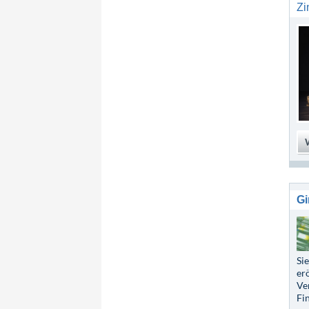
Zi
Gi
Si
er
Ve
Fi