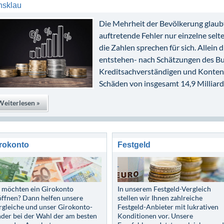
nsklau
Die Mehrheit der Bevölkerung glaub
auftretende Fehler nur einzelne sel
die Zahlen sprechen für sich. Allei
entstehen- nach Schätzungen des B
Kreditsachverständigen und Kontenp
Schäden von insgesamt 14,9 Milliard
Weiterlesen »
rokonto
Festgeld
e möchten ein Girokonto
In unserem Festgeld-Vergleich
öffnen? Dann helfen unsere
stellen wir Ihnen zahlreiche
rgleiche und unser Girokonto-
Festgeld-Anbieter mit lukrativen
nder bei der Wahl der am besten
Konditionen vor. Unsere