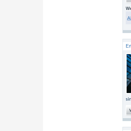
We
A
Er
si