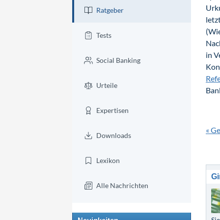
Urku
Ratgeber
letz
(Wie
Tests
Nach
in V
Social Banking
Kon
Ref
Urteile
Ban
Expertisen
« G
Downloads
Lexikon
Gi
Alle Nachrichten
Si