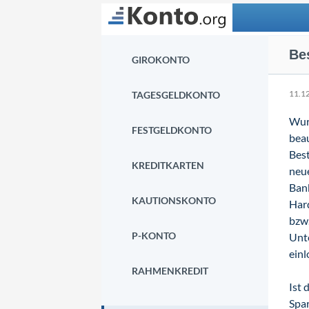
Suchen
Be
GIROKONTO
11.1
TAGESGELDKONTO
Wurd
FESTGELDKONTO
beau
Best
KREDITKARTEN
neue
Bank
KAUTIONSKONTO
Har
bzw.
P-KONTO
Unte
einl
RAHMENKREDIT
Ist 
Spar