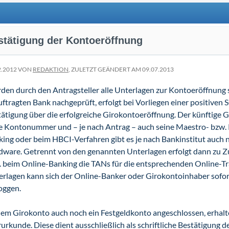
stätigung der Kontoeröffnung
2.2012 VON
REDAKTION
, ZULETZT GEÄNDERT AM 09.07.2013
en durch den Antragsteller alle Unterlagen zur Kontoeröffnung s
ftragten Bank nachgeprüft, erfolgt bei Vorliegen einer positive
ätigung über die erfolgreiche Girokontoeröffnung. Der künftige 
 Kontonummer und – je nach Antrag – auch seine Maestro- bzw. 
ing oder beim HBCI-Verfahren gibt es je nach Bankinstitut auch 
dware. Getrennt von den genannten Unterlagen erfolgt dann zu
 beim Online-Banking die TANs für die entsprechenden Online-Tr
rlagen kann sich der Online-Banker oder Girokontoinhaber sofort
oggen.
dem Girokonto auch noch ein Festgeldkonto angeschlossen, erhalt
urkunde. Diese dient ausschließlich als schriftliche Bestätigung 