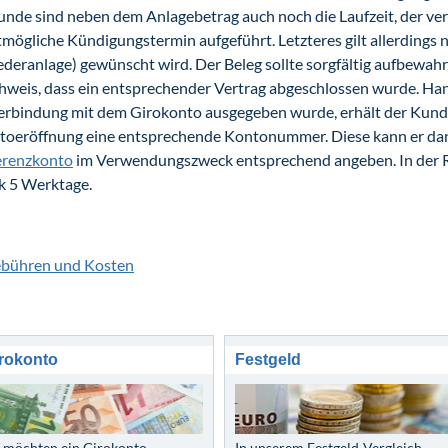
nde sind neben dem Anlagebetrag auch noch die Laufzeit, der ver
tmögliche Kündigungstermin aufgeführt. Letzteres gilt allerdings n
deranlage) gewünscht wird. Der Beleg sollte sorgfältig aufbewahrt 
weis, dass ein entsprechender Vertrag abgeschlossen wurde. Hand
erbindung mit dem Girokonto ausgegeben wurde, erhält der Kunde
toeröffnung eine entsprechende Kontonummer. Diese kann er dan
erenzkonto
im Verwendungszweck entsprechend angeben. In der Re
k 5 Werktage.
ebühren und Kosten
rokonto
Festgeld
e möchten ein Girokonto
In unserem Festgeld-Vergleich