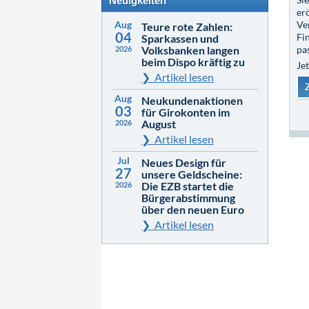
Neuigkeiten
er
Aug
Ve
Teure rote Zahlen:
04
Fi
Sparkassen und
Volksbanken langen
pa
2026
beim Dispo kräftig zu
Je
Artikel lesen
Aug
Neukundenaktionen
03
für Girokonten im
August
2026
Artikel lesen
Jul
Neues Design für
27
unsere Geldscheine:
Die EZB startet die
2026
Bürgerabstimmung
über den neuen Euro
Artikel lesen