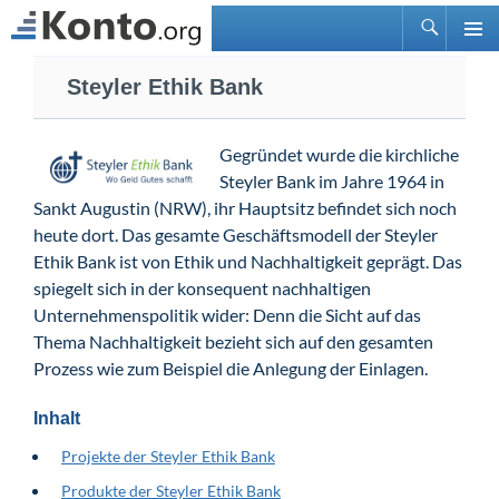
Suchen
PRIMÄ
Zum
MENÜ
Steyler Ethik Bank
Inhalt
springen
Gegründet wurde die kirchliche
Steyler Bank im Jahre 1964 in
Sankt Augustin (NRW), ihr Hauptsitz befindet sich noch
heute dort. Das gesamte Geschäftsmodell der Steyler
Ethik Bank ist von Ethik und Nachhaltigkeit geprägt. Das
spiegelt sich in der konsequent nachhaltigen
Unternehmenspolitik wider: Denn die Sicht auf das
Thema Nachhaltigkeit bezieht sich auf den gesamten
Prozess wie zum Beispiel die Anlegung der Einlagen.
Inhalt
Projekte der Steyler Ethik Bank
Produkte der Steyler Ethik Bank