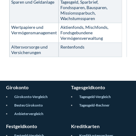
Sparen und Geldanlage
Tagesgeld, Sparbrief,
Fondssparen, Bausparen,
Missionssparbuch,
Wachstumssparen
Wertpapiere und
Aktienfonds, Mischfonds,
Vermögensmanagement
Fondsgebundene
Vermögensverwaltung
Altersvorsorge und
Rentenfonds
Versicherungen
Girokonto
Tagesgeldkonto
Girokonto-Vergleich
Tagesgeld-Vergleich
Bestes Girokonto
Tagesgeld-Rechner
Anbietervergleich
Festgeldkonto
Kreditkarten
Festgeld-Vergleich
Kreditkartenrechner