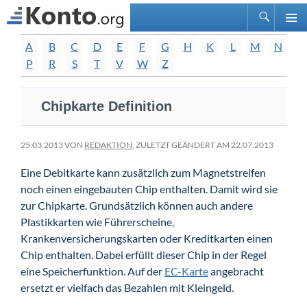
Suchen
PRIMÄ
Zum
A
B
C
D
E
F
G
H
K
L
M
N
MENÜ
Inhalt
P
R
S
T
V
W
Z
springen
Chipkarte Definition
25.03.2013 VON
REDAKTION
, ZULETZT GEÄNDERT AM 22.07.2013
Eine Debitkarte kann zusätzlich zum Magnetstreifen
noch einen eingebauten Chip enthalten. Damit wird sie
zur Chipkarte. Grundsätzlich können auch andere
Plastikkarten wie Führerscheine,
Krankenversicherungskarten oder Kreditkarten einen
Chip enthalten. Dabei erfüllt dieser Chip in der Regel
eine Speicherfunktion. Auf der
EC-Karte
angebracht
ersetzt er vielfach das Bezahlen mit Kleingeld.