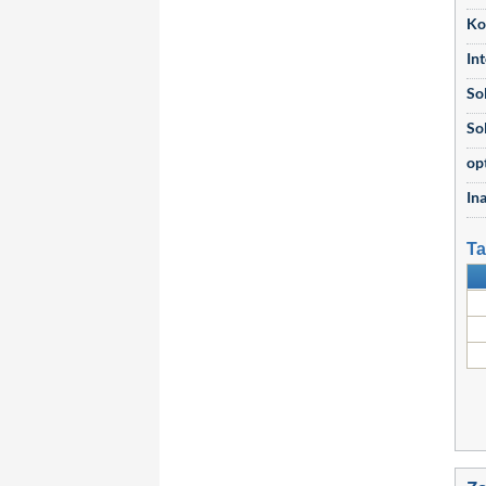
Ko
Int
Sol
So
op
In
Ta