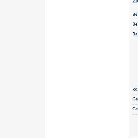
Za
Be
Be
Ba
ko
Ge
Ge