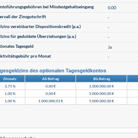
ntoführungsgebühren bei Mindestgehaltseingang
0.00
ervall der Zinsgutschrift
-
lzins vereinbarter Dispositionskredit (p.a.)
-
llzins für geduldete Überziehungen (p.a.)
-
tionales Tagesgeld
Ja
aktivitätsgebühr pro Monat
-
gesgeldzins des optionalen Tagesgeldkontos
Zinssatz
Ab Betrag
Bis Betrag
3,75 %
0,00 €
1.000.000,00 €
1,00 %
0,00 €
5.000.000,00 €
1,00 %
1.000.000,01 €
5.000.000,00 €