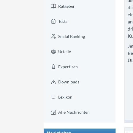
al
Ratgeber
di
ei
Tests
an
dr
Ku
Social Banking
Je
Urteile
Be
Üb
Expertisen
Downloads
Lexikon
Alle Nachrichten