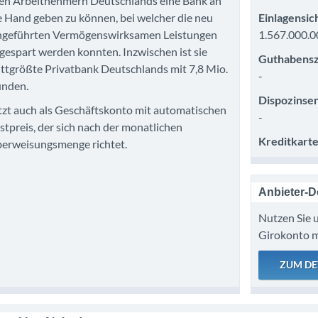
len Arbeitnehmern Deutschlands eine Bank an
e Hand geben zu können, bei welcher die neu
Einlagensic
ngeführten Vermögenswirksamen Leistungen
1.567.000.0
gespart werden konnten. Inzwischen ist sie
Guthabensz
ittgrößte Privatbank Deutschlands mit 7,8 Mio.
-
nden.
Dispozinsen
tzt auch als Geschäftskonto mit automatischen
-
stpreis, der sich nach der monatlichen
Kreditkarte
erweisungsmenge richtet.
Anbieter-De
Nutzen Sie u
Girokonto m