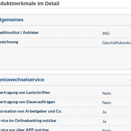
duktmerkmale im Detail
lgemeines
editinstitut / Anbieter
ING
zeichnung
Geschäftskonto
ntowechselservice
ertragung von Lastschriften
Nein
ertragung von Daueraufträgen
Nein
formation von Arbeitgeber und Co.
Ja
rvice im Onlinebanking nutzbar
Ja
rvice nur über APP nutzbar
Nein