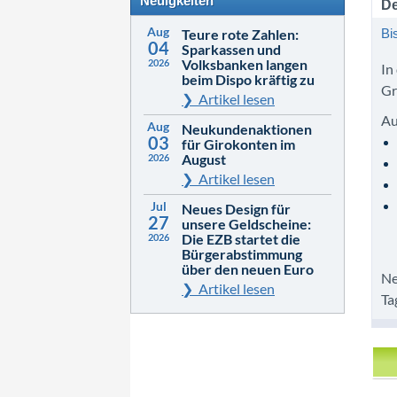
Neuigkeiten
De
Aug
Teure rote Zahlen:
Bi
04
Sparkassen und
Volksbanken langen
2026
In
beim Dispo kräftig zu
Gr
Artikel lesen
Au
Aug
Neukundenaktionen
03
für Girokonten im
August
2026
Artikel lesen
Jul
Neues Design für
27
unsere Geldscheine:
Die EZB startet die
2026
Bürgerabstimmung
über den neuen Euro
Ne
Artikel lesen
Ta