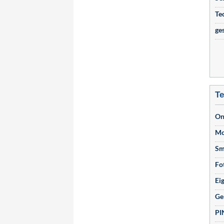
Te
ge
Te
On
Mo
Sm
Fo
Ei
Ge
PI