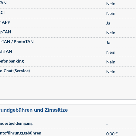
TAN
Nein
CI
Nein
r APP
Ja
ipTAN
Nein
-TAN / PhotoTAN
Ja
shTAN
Nein
lefonbanking
Nein
ve-Chat (Service)
Nein
undgebühren und Zinssätze
ndestgeldeingang
-
ntoführungsgebühren
0,00 €