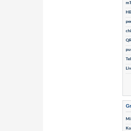
m
HB
pe
ch
QR
pu
Te
Li
Gr
Mi
Ko