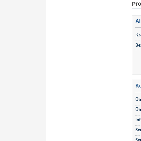
Pro
Al
Kr
Be
Ko
Üb
Üb
In
Se
Se