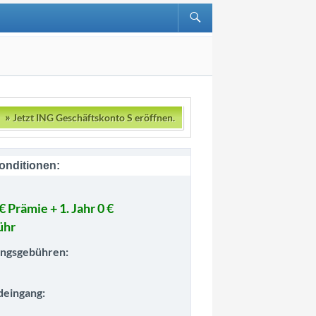
»
Jetzt ING Geschäftskonto S eröffnen.
onditionen:
€ Prämie + 1. Jahr 0 €
ühr
ngsgebühren:
deingang: