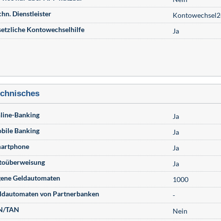
chn. Dienstleister
Kontowechsel2
setzliche Kontowechselhilfe
Ja
chnisches
line-Banking
Ja
bile Banking
Ja
artphone
Ja
toüberweisung
Ja
gene Geldautomaten
1000
ldautomaten von Partnerbanken
-
N/TAN
Nein