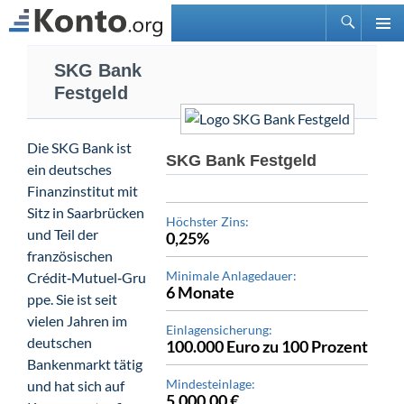
Suchen
PRIMÄ
Zum
MENÜ
SKG Bank
Inhalt
Festgeld
springen
Die SKG Bank ist
SKG Bank Festgeld
ein deutsches
Finanzinstitut mit
Sitz in Saarbrücken
Höchster Zins:
und Teil der
0,25%
französischen
Minimale Anlagedauer:
Crédit‑Mutuel‑Gru
6 Monate
ppe. Sie ist seit
vielen Jahren im
Einlagensicherung:
deutschen
100.000 Euro zu 100 Prozent
Bankenmarkt tätig
Mindesteinlage:
und hat sich auf
5.000,00 €