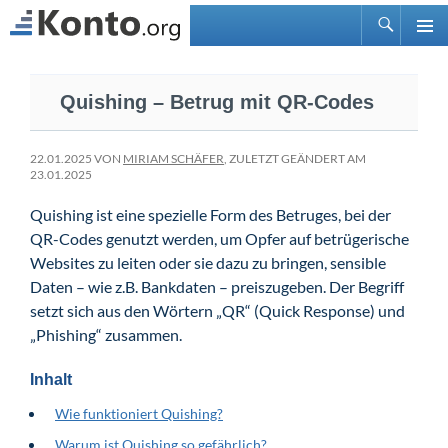
Suchen
PRIMÄ
Zum
MENÜ
Inhalt
Quishing – Betrug mit QR-Codes
springen
22.01.2025 VON
MIRIAM SCHÄFER
, ZULETZT GEÄNDERT AM
23.01.2025
Quishing ist eine spezielle Form des Betruges, bei der
QR-Codes genutzt werden, um Opfer auf betrügerische
Websites zu leiten oder sie dazu zu bringen, sensible
Daten – wie z.B. Bankdaten – preiszugeben. Der Begriff
setzt sich aus den Wörtern „QR“ (Quick Response) und
„Phishing“ zusammen.
Inhalt
Wie funktioniert Quishing?
Warum ist Quishing so gefährlich?