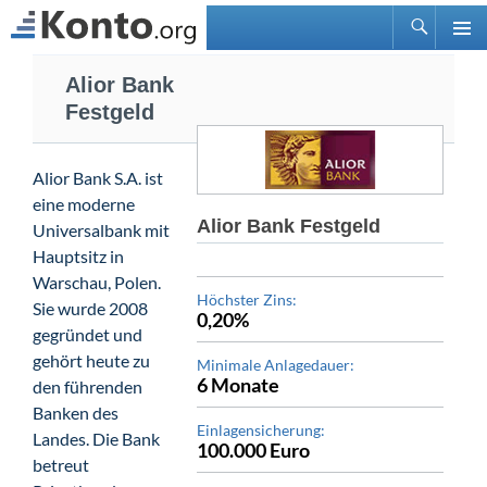
Suchen
PRIMÄ
Zum
MENÜ
Alior Bank
Inhalt
Festgeld
springen
Alior Bank S.A. ist
eine moderne
Alior Bank Festgeld
Universalbank mit
Hauptsitz in
Warschau, Polen.
Höchster Zins:
Sie wurde 2008
0,20%
gegründet und
gehört heute zu
Minimale Anlagedauer:
6 Monate
den führenden
Banken des
Einlagensicherung:
Landes. Die Bank
100.000 Euro
betreut