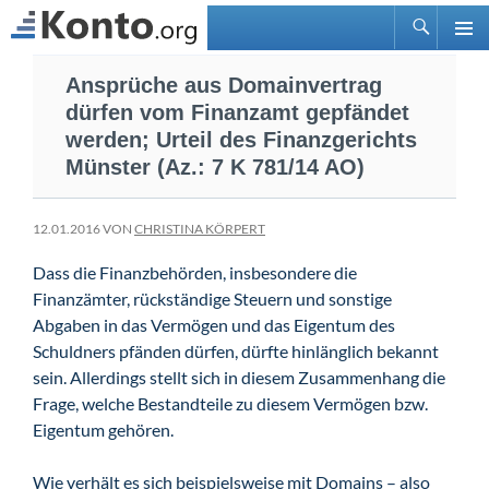
Suchen
PRIMÄ
Zum
MENÜ
Ansprüche aus Domainvertrag
Inhalt
dürfen vom Finanzamt gepfändet
springen
werden; Urteil des Finanzgerichts
Münster (Az.: 7 K 781/14 AO)
12.01.2016 VON
CHRISTINA KÖRPERT
Dass die Finanzbehörden, insbesondere die
Finanzämter, rückständige Steuern und sonstige
Abgaben in das Vermögen und das Eigentum des
Schuldners pfänden dürfen, dürfte hinlänglich bekannt
sein. Allerdings stellt sich in diesem Zusammenhang die
Frage, welche Bestandteile zu diesem Vermögen bzw.
Eigentum gehören.
Wie verhält es sich beispielsweise mit Domains – also