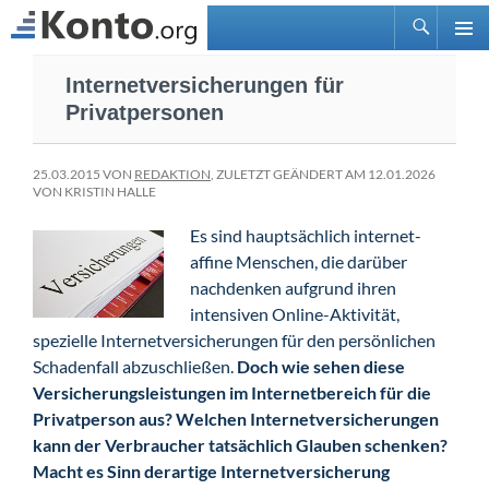
Suchen
PRIMÄ
Zum
MENÜ
Internetversicherungen für
Inhalt
Privatpersonen
springen
25.03.2015 VON
REDAKTION
, ZULETZT GEÄNDERT AM 12.01.2026
VON KRISTIN HALLE
Es sind hauptsächlich internet-
affine Menschen, die darüber
nachdenken aufgrund ihren
intensiven Online-Aktivität,
spezielle Internetversicherungen für den persönlichen
Schadenfall abzuschließen.
Doch wie sehen diese
Versicherungsleistungen im Internetbereich für die
Privatperson aus? Welchen Internetversicherungen
kann der Verbraucher tatsächlich Glauben schenken?
Macht es Sinn derartige Internetversicherung