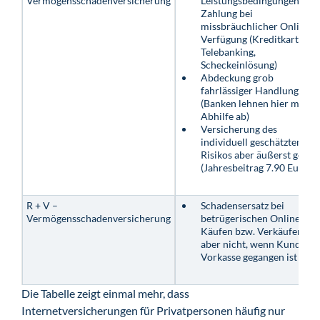
Vermögensschadenversicherung
Leistungsbedingungen: Nu
Zahlung bei
missbräuchlicher Online-
Verfügung (Kreditkarte,
Telebanking,
Scheckeinlösung)
Abdeckung grob
fahrlässiger Handlungen
(Banken lehnen hier meist
Abhilfe ab)
Versicherung des
individuell geschätzten
Risikos aber äußerst gerin
(Jahresbeitrag 7.90 Euro)
R + V –
Schadensersatz bei
Vermögensschadenversicherung
betrügerischen Online-
Käufen bzw. Verkäufen
aber nicht, wenn Kunde in
Vorkasse gegangen ist
Die Tabelle zeigt einmal mehr, dass
Internetversicherungen für Privatpersonen häufig nur