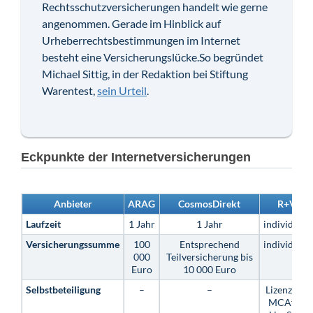
Rechtsschutzversicherungen handelt wie gerne
angenommen. Gerade im Hinblick auf
Urheberrechtsbestimmungen im Internet
besteht eine Versicherungslücke.So begründet
Michael Sittig, in der Redaktion bei Stiftung
Warentest,
sein Urteil
.
Eckpunkte der Internetversicherungen
Anbieter
ARAG
CosmosDirekt
R+V
Laufzeit
1 Jahr
1 Jahr
individuell
Versicherungssumme
100
Entsprechend
individuell
000
Teilversicherung bis
Euro
10 000 Euro
Selbstbeteiligung
–
–
Lizenz für
MCAfee