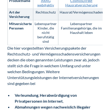
Produktname
ARAG
CosmosDirekt
In
web@aktiv
Hausratversicherung
Art der
Rechtsschutz
Hausrat/Vermögensschaden
V
Versicherung
Mitversicherte
Lebenspartner
Lebenspartner
Personen
Kinder, die
Familienangehörige, die im
nicht
Haushalt leben
berufstätig
sind
Die hier vorgestellten Versicherungspakete der
Rechtsschutz- und Vermögensschadensversicherungen
decken die oben genannten Leistungen zwar ab, jedoch
stellt sich die Frage in welchem Umfang und unter
welchen Bedingungen. Weitere
Unterstützungsleistungen der Internetversicherungen
sind gegeben bei
Verleumdung
,
Herabwürdigung von
Privatpersonen im Internet
,
Abmahnungen wegen nachweislich illegaler