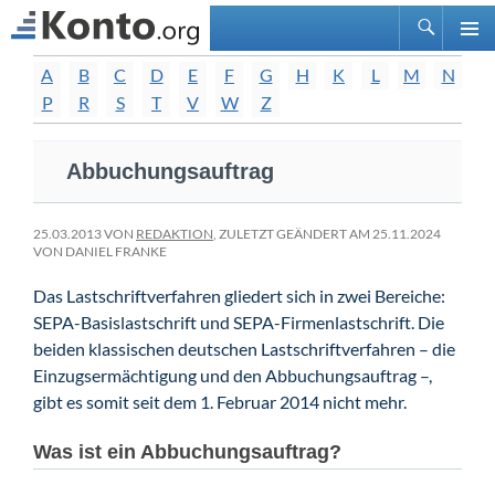
Suchen
PRIMÄ
Zum
A
B
C
D
E
F
G
H
K
L
M
N
MENÜ
Inhalt
P
R
S
T
V
W
Z
springen
Abbuchungsauftrag
25.03.2013 VON
REDAKTION
, ZULETZT GEÄNDERT AM 25.11.2024
VON DANIEL FRANKE
Das Lastschriftverfahren gliedert sich in zwei Bereiche:
SEPA-Basislastschrift und SEPA-Firmenlastschrift. Die
beiden klassischen deutschen Lastschriftverfahren – die
Einzugsermächtigung und den Abbuchungsauftrag –,
gibt es somit seit dem 1. Februar 2014 nicht mehr.
Was ist ein Abbuchungsauftrag?