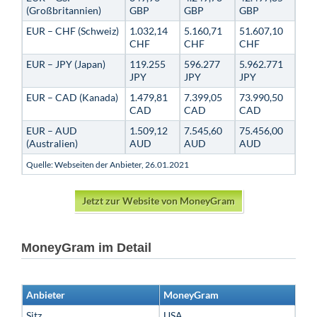
(Großbritannien)
GBP
GBP
GBP
EUR – CHF (Schweiz)
1.032,14
5.160,71
51.607,10
CHF
CHF
CHF
EUR – JPY (Japan)
119.255
596.277
5.962.771
JPY
JPY
JPY
EUR – CAD (Kanada)
1.479,81
7.399,05
73.990,50
CAD
CAD
CAD
EUR – AUD
1.509,12
7.545,60
75.456,00
(Australien)
AUD
AUD
AUD
Quelle: Webseiten der Anbieter, 26.01.2021
Jetzt zur Website von MoneyGram
MoneyGram im Detail
Anbieter
MoneyGram
Sitz
USA