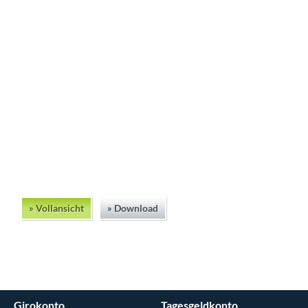
» Vollansicht
» Download
Girokonto
Tagesgeldkonto