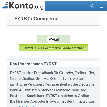
Suchen
PRIMÄ
Zum
MENÜ
FYRST eCommerce
Inhalt
springen
»
Jetzt FYRST eCommerce Konto eröffnen.
Das Unternehmen FYRST
FYRST ist eine Digitalbank für Gründer, Freiberufler,
Selbstständige, GmbHs, KGs und viele weitere
juristische Personen. Rechtseinheit ist die Deutsche
Bank AG mit ihren Marken Deutsche Bank und
Postbank. Somit kann FYRST ein sicheres Online-
Banking per App oder Browser mit der Infrastruktur
einer
Filialbank
kombinieren.