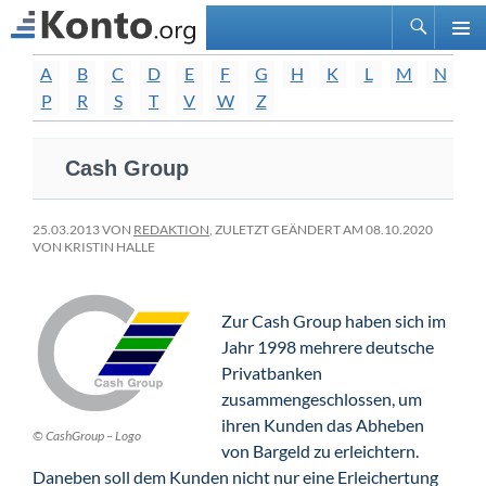
Suchen
PRIMÄ
Zum
A
B
C
D
E
F
G
H
K
L
M
N
MENÜ
Inhalt
P
R
S
T
V
W
Z
springen
Cash Group
25.03.2013 VON
REDAKTION
, ZULETZT GEÄNDERT AM 08.10.2020
VON KRISTIN HALLE
Zur Cash Group haben sich im
Jahr 1998 mehrere deutsche
Privatbanken
zusammengeschlossen, um
ihren Kunden das Abheben
© CashGroup – Logo
von Bargeld zu erleichtern.
Daneben soll dem Kunden nicht nur eine Erleichertung