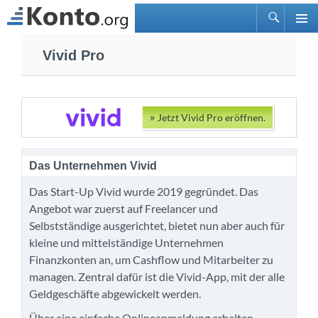
Suchen
PRIMÄ
Zum
MENÜ
Vivid Pro
Inhalt
springen
»
Jetzt Vivid Pro eröffnen.
Das Unternehmen Vivid
Das Start-Up Vivid wurde 2019 gegründet. Das
Angebot war zuerst auf Freelancer und
Selbstständige ausgerichtet, bietet nun aber auch für
kleine und mittelständige Unternehmen
Finanzkonten an, um Cashflow und Mitarbeiter zu
managen. Zentral dafür ist die Vivid-App, mit der alle
Geldgeschäfte abgewickelt werden.
Über eine einfache Onlineanmeldung erhalten