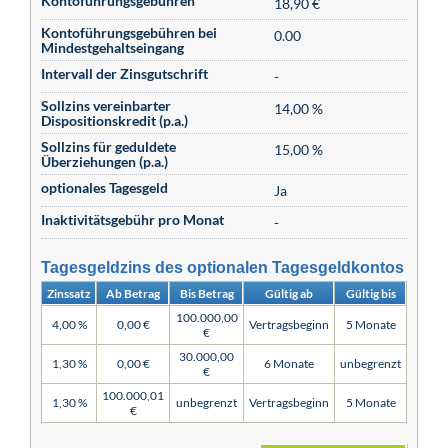
Kontoführungsgebühren
18,90 €
Kontoführungsgebühren bei
0.00
Mindestgehaltseingang
Intervall der Zinsgutschrift
-
Sollzins vereinbarter
14,00 %
Dispositionskredit (p.a.)
Sollzins für geduldete
15,00 %
Überziehungen (p.a.)
optionales Tagesgeld
Ja
Inaktivitätsgebühr pro Monat
-
Tagesgeldzins des optionalen Tagesgeldkontos
Zinssatz
Ab Betrag
Bis Betrag
Gültig ab
Gültig bis
100.000,00
4,00 %
0,00 €
Vertragsbeginn
5 Monate
€
30.000,00
1,30 %
0,00 €
6 Monate
unbegrenzt
€
100.000,01
1,30 %
unbegrenzt
Vertragsbeginn
5 Monate
€