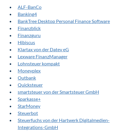
ALF-BanCo
Banking4
BankTree Desktop Personal Finance Software
Finanzblick
Finanzguru
Hibiscus
Klartax von der Datev eG
Lexware FinanzManager
Lohnsteuer kompakt
Moneyplex
Outbank
Quicksteuer
smartsteuer von der Smartsteuer GmbH
Sparkasse+
StarMoney
Steuerbot
Steuerfuchs von der Hartwerk Digitalmedien-
Integrations-GmbH