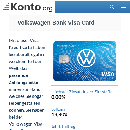
Suchen
PRIMÄ
Zum
MENÜ
Volkswagen Bank Visa Card
Inhalt
springen
Mit dieser Visa-
Kreditkarte haben
Sie überall, egal in
welchem Teil der
Welt, das
passende
Zahlungsmittel
immer zur Hand,
Höchster Zinsatz in der Zinsstaffel
welches Sie sogar
0,00%
selber gestalten
Sollzins
können. Sie haben
13,80%
bei der
Volkswagen Visa
Jährl. Beitrag