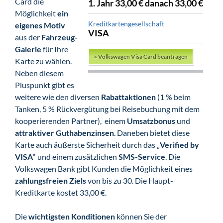
Card die
1. Jahr 33,00 € danach 33,00 €
Möglichkeit
ein
Kreditkartengesellschaft
eigenes Motiv
VISA
aus der
Fahrzeug-
Galerie
für Ihre
»
Volkswagen Visa Card beantragen
Karte zu wählen.
Neben diesem
Pluspunkt gibt es
weitere wie den diversen
Rabattaktionen
(1 % beim
Tanken, 5 % Rückvergütung bei Reisebuchung mit dem
kooperierenden Partner), einem
Umsatzbonus
und
attraktiver Guthabenzinsen
. Daneben bietet diese
Karte auch äußerste Sicherheit durch das „
Verified by
VISA
“ und einem zusätzlichen
SMS-Service
. Die
Volkswagen Bank gibt Kunden die Möglichkeit eines
zahlungsfreien Ziels
von bis zu 30. Die Haupt-
Kreditkarte kostet 33,00 €.
Die
wichtigsten Konditionen
können Sie der