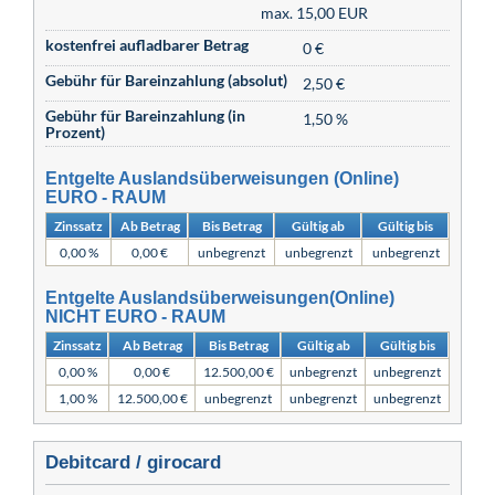
max. 15,00 EUR
kostenfrei aufladbarer Betrag
0 €
Gebühr für Bareinzahlung (absolut)
2,50 €
Gebühr für Bareinzahlung (in
1,50 %
Prozent)
Entgelte Auslandsüberweisungen (Online)
EURO - RAUM
Zinssatz
Ab Betrag
Bis Betrag
Gültig ab
Gültig bis
0,00 %
0,00 €
unbegrenzt
unbegrenzt
unbegrenzt
Entgelte Auslandsüberweisungen(Online)
NICHT EURO - RAUM
Zinssatz
Ab Betrag
Bis Betrag
Gültig ab
Gültig bis
0,00 %
0,00 €
12.500,00 €
unbegrenzt
unbegrenzt
1,00 %
12.500,00 €
unbegrenzt
unbegrenzt
unbegrenzt
Debitcard / girocard