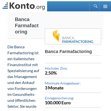
Suchen
PRIMÄ
Zum
MENÜ
Banca
Inhalt
Farmafact
springen
oring
Die Banca
Banca Farmafactoring
Farmafactoring ist
ein italienisches
Finanzinstitut mit
Höchster Zins:
Spezialisierung auf
2,50%
das Management
und den Ankauf
Minimale Anlagedauer:
3 Monate
von Forderungen
im Gesundheits-
Einlagensicherung:
und öffentlichen
100.000 Euro
Sektor. Sie wurde