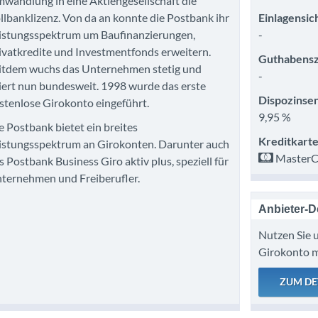
wandlung in eine Aktiengesellschaft die
llbanklizenz. Von da an konnte die Postbank ihr
Einlagensic
istungsspektrum um Baufinanzierungen,
-
ivatkredite und Investmentfonds erweitern.
Guthabensz
itdem wuchs das Unternehmen stetig und
-
iert nun bundesweit. 1998 wurde das erste
Dispozinsen
stenlose Girokonto eingeführt.
9,95 %
e Postbank bietet ein breites
Kreditkarte
istungsspektrum an Girokonten. Darunter auch
MasterC
s Postbank Business Giro aktiv plus, speziell für
ternehmen und Freiberufler.
Anbieter-De
Nutzen Sie u
Girokonto m