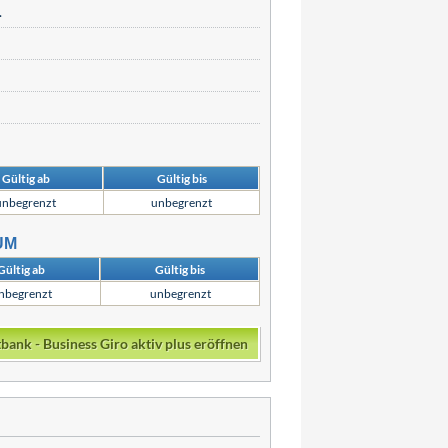
.
Gültig ab
Gültig bis
unbegrenzt
unbegrenzt
UM
Gültig ab
Gültig bis
nbegrenzt
unbegrenzt
bank - Business Giro aktiv plus eröffnen