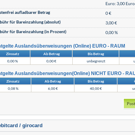
Euro: 3,00 Euro
stenfrei aufladbarer Betrag
0 €
bühr für Bareinzahlung (absolut)
3,00 €
bühr für Bareinzahlung (in Prozent)
0,00 %
tgelte Auslandsüberweisungen (Online) EURO - RAUM
Zinssatz
Ab Betrag
Bis Betrag
0,00 %
0,00 €
unbegrenzt
tgelte Auslandsüberweisungen(Online) NICHT EURO - RA
Zinssatz
Ab Betrag
Bis Betrag
0,08 %
6,00 €
40,00 €
u
Post
bitcard / girocard