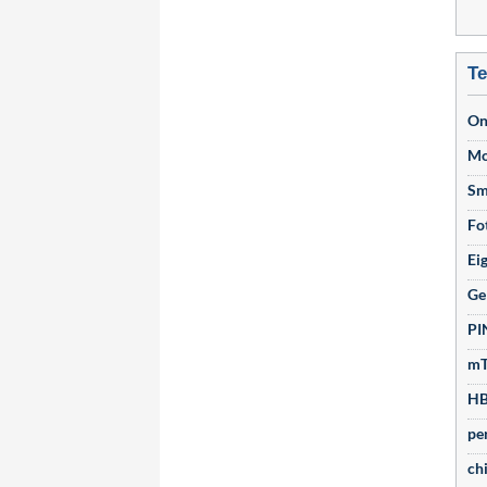
Te
On
Mo
Sm
Fo
Ei
Ge
PI
m
HB
pe
ch