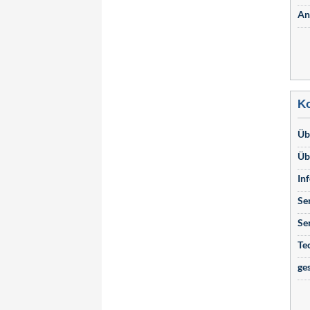
An
Ko
Üb
Üb
In
Se
Se
Te
ge