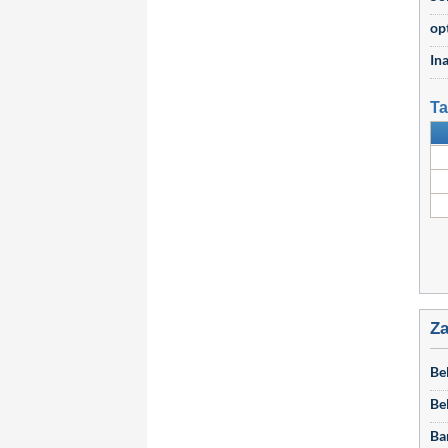
op
In
Ta
Za
Be
Be
Ba