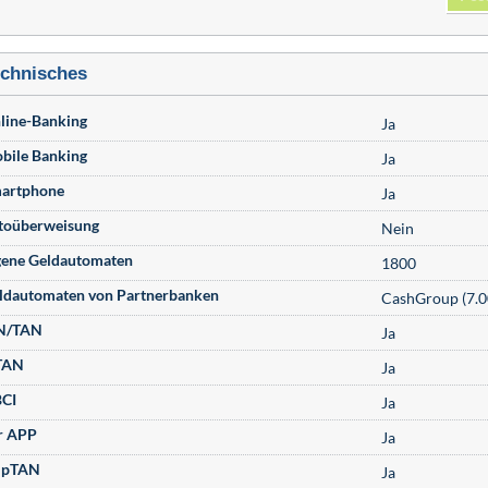
chnisches
line-Banking
Ja
bile Banking
Ja
artphone
Ja
toüberweisung
Nein
gene Geldautomaten
1800
ldautomaten von Partnerbanken
CashGroup (7.0
N/TAN
Ja
TAN
Ja
CI
Ja
r APP
Ja
ipTAN
Ja