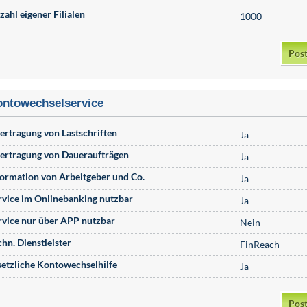
zahl eigener Filialen
1000
Post
ntowechselservice
ertragung von Lastschriften
Ja
ertragung von Daueraufträgen
Ja
formation von Arbeitgeber und Co.
Ja
rvice im Onlinebanking nutzbar
Ja
rvice nur über APP nutzbar
Nein
chn. Dienstleister
FinReach
setzliche Kontowechselhilfe
Ja
Post