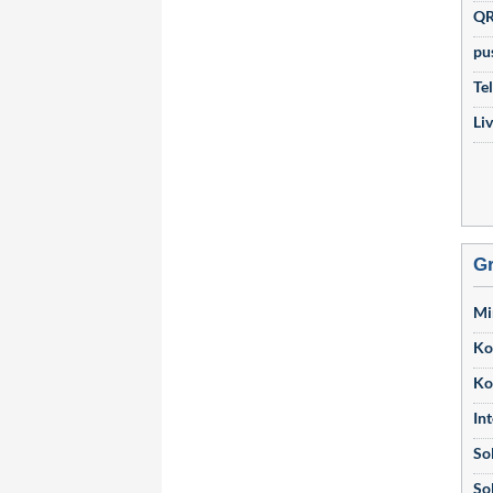
QR
pu
Te
Li
Gr
Mi
Ko
Ko
Int
Sol
So