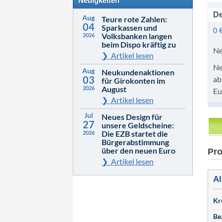
Neuigkeiten
De
Aug
Teure rote Zahlen:
04
Sparkassen und
0 
Volksbanken langen
2026
beim Dispo kräftig zu
Ne
Artikel lesen
Ne
Aug
Neukundenaktionen
03
ab
für Girokonten im
August
2026
Eu
Artikel lesen
Jul
Neues Design für
27
unsere Geldscheine:
Die EZB startet die
2026
Bürgerabstimmung
über den neuen Euro
Pro
Artikel lesen
Al
Kr
Be