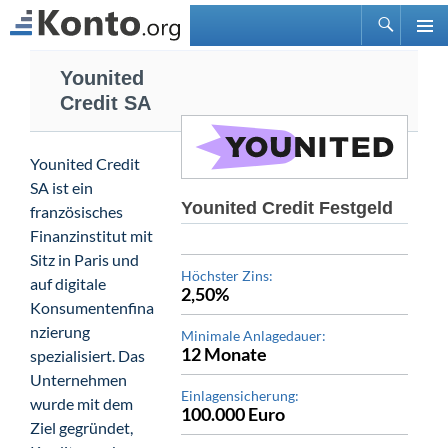
Suchen
PRIMÄ
Zum
MENÜ
Younited
Inhalt
Credit SA
springen
Younited Credit
SA ist ein
Younited Credit Festgeld
französisches
Finanzinstitut mit
Sitz in Paris und
Höchster Zins:
auf digitale
2,50%
Konsumentenfina
nzierung
Minimale Anlagedauer:
12 Monate
spezialisiert. Das
Unternehmen
Einlagensicherung:
wurde mit dem
100.000 Euro
Ziel gegründet,