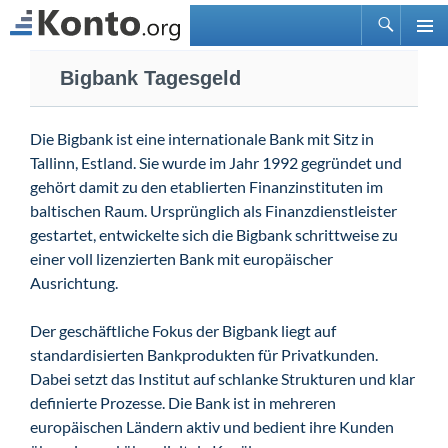
Suchen
PRIMÄ
Zum
MENÜ
Bigbank Tagesgeld
Inhalt
springen
Die Bigbank ist eine internationale Bank mit Sitz in
Tallinn, Estland. Sie wurde im Jahr 1992 gegründet und
gehört damit zu den etablierten Finanzinstituten im
baltischen Raum. Ursprünglich als Finanzdienstleister
gestartet, entwickelte sich die Bigbank schrittweise zu
einer voll lizenzierten Bank mit europäischer
Ausrichtung.
Der geschäftliche Fokus der Bigbank liegt auf
standardisierten Bankprodukten für Privatkunden.
Dabei setzt das Institut auf schlanke Strukturen und klar
definierte Prozesse. Die Bank ist in mehreren
europäischen Ländern aktiv und bedient ihre Kunden