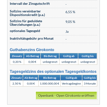
Intervall der Zinsgutschrift
-
Sollzins vereinbarter
6,55 %
Dispositionskredit (p.a.)
Sollzins für geduldete
9,05 %
Überziehungen (p.a.)
optionales Tagesgeld
Ja
Inaktivitätsgebühr pro Monat
-
Guthabenzins Girokonto
Zinssatz
Ab Betrag
Bis Betrag
Gültig ab
Gültig bis
0,20 %
0,00 €
unbegrenzt
unbegrenzt
unbegrenzt
Tagesgeldzins des optionalen Tagesgeldkontos
Zinssatz
Ab Betrag
Bis Betrag
Gültig ab
Gültig bis
2,50 %
0,00 €
1.000.000,00 €
Vertragsbeginn
3 Monate
Openbank - Open Girokonto eröffnen