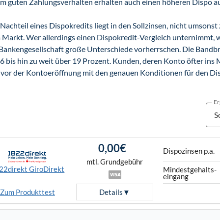
em guten Zahlungsverhalten erhalten auch einen höheren Dispo a
Nachteil eines Dispokredits liegt in den Sollzinsen, nicht umsonst 
Markt. Wer allerdings einen Dispokredit-Vergleich unternimmt, wir
Bankengesellschaft große Unterschiede vorherrschen. Die Bandbre
6 bis hin zu weit über 19 Prozent. Kunden, deren Konto öfter ins 
 vor der Kontoeröffnung mit den genauen Konditionen für den Dis
Er
0,00€
Dispo­zinsen p.a.
mtl. Grundgebühr
22direkt GiroDirekt
Mindest­gehalts­
eingang
Zum Produkttest
Details