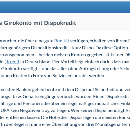
s Girokonto mit Dispokredit
raucher, die über eine gute
Bonität
verfügen, erhalten von ihrem 
dazugehörigem Dispositionskredit – kurz Dispo. Da diese Option
n ausgenommen – bei den meisten Konten gegeben ist, ist der Di
in-)
Kredit
in Deutschland. Der Vorteil liegt einfach darin, dass m
Girokonto verfügt – und das alles ohne Antragstellung oder Siche
hohen Kosten in Form von Sollzinsen bezahlt werden.
meisten Banken gehen heute mit dem Dispo auf Sicherheit und ve
lungs- bzw. Gehaltseingänge verbucht wurden. Einen Dispokredi
jährige und Personen, die über ein regelmäßiges monatliches Ein
FA kein Negativeintrag vorliegen. Wer keinen Dispo benötigt, k
er entfernen lassen. Die Höhe des Dispos legen die meisten Ban
. In der Regel ist dann eine Überziehung von drei Monatsgehälter