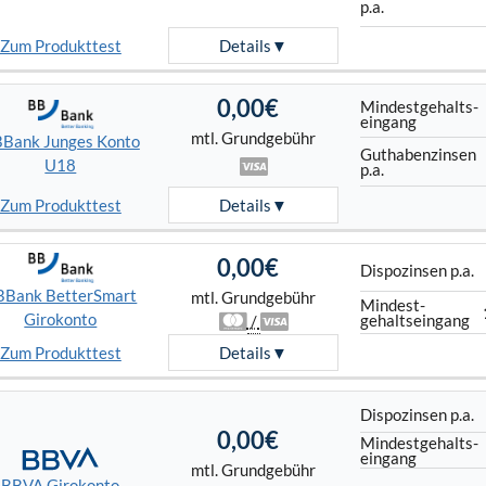
p.a.
Zum Produkttest
Details
0,00€
Mindest­gehalts­
eingang
mtl. Grundgebühr
Bank Junges Konto
Guthaben­zinsen
U18
p.a.
Zum Produkttest
Details
0,00€
Dispo­zinsen p.a.
BBank BetterSmart
mtl. Grundgebühr
Mindest­
Girokonto
gehalts­eingang
/
Zum Produkttest
Details
Dispo­zinsen p.a.
0,00€
Mindest­gehalts­
eingang
mtl. Grundgebühr
BBVA Girokonto