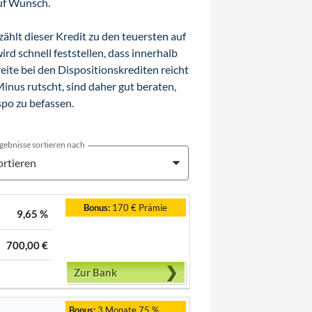
uf Wunsch.
zählt dieser Kredit zu den teuersten auf
d schnell feststellen, dass innerhalb
ite bei den Dispositionskrediten reicht
Minus rutscht, sind daher gut beraten,
po zu befassen.
gebnisse sortieren nach
Bonus:
170 € Prämie
9,65 %
700,00 €
Zur Bank
Bonus:
3 Monate 75 %