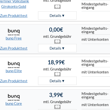
mtl. Grundgebühr
Berliner Volksbank
Mindest­gehalts­
Girokonto Gold
eingang
Zum Produkttest
Details
Mindest­gehalts­
0,00€
eingang
mtl. Grundgebühr
bunq Free
mit Unterkonten
Zum Produkttest
Details
Mindest­gehalts­
18,99€
eingang
mtl. Grundgebühr
bunq Elite
mit Unterkonten
Zum Produkttest
Details
Mindest­gehalts­
3,99€
eingang
mtl. Grundgebühr
bunq Core
mit Unterkonten