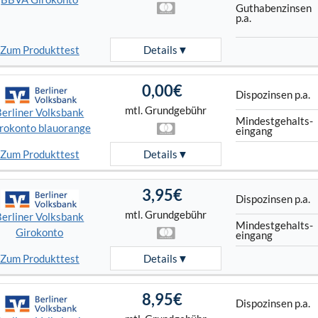
Guthaben­zinsen
p.a.
Zum Produkttest
Details
0,00€
Dispo­zinsen p.a.
mtl. Grundgebühr
Berliner Volksbank
Mindest­gehalts­
rokonto blauorange
eingang
Zum Produkttest
Details
3,95€
Dispo­zinsen p.a.
mtl. Grundgebühr
Berliner Volksbank
Mindest­gehalts­
Girokonto
eingang
Zum Produkttest
Details
8,95€
Dispo­zinsen p.a.