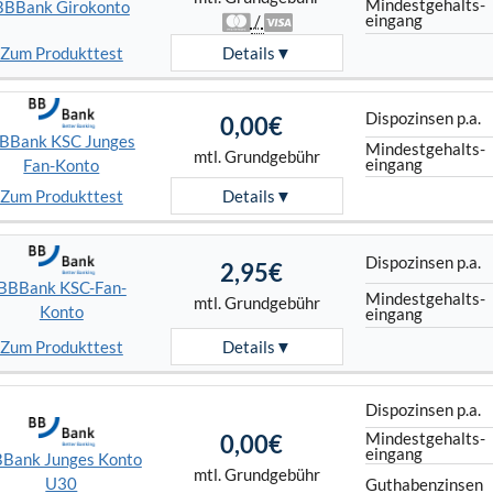
Mindest­gehalts­
BBBank Girokonto
eingang
/
Zum Produkttest
Details
Dispo­zinsen p.a.
0,00€
BBank KSC Junges
Mindest­gehalts­
mtl. Grundgebühr
eingang
Fan-Konto
Zum Produkttest
Details
Dispo­zinsen p.a.
2,95€
BBBank KSC-Fan-
Mindest­gehalts­
mtl. Grundgebühr
Konto
eingang
Zum Produkttest
Details
Dispo­zinsen p.a.
Mindest­gehalts­
0,00€
eingang
Bank Junges Konto
mtl. Grundgebühr
U30
Guthaben­zinsen