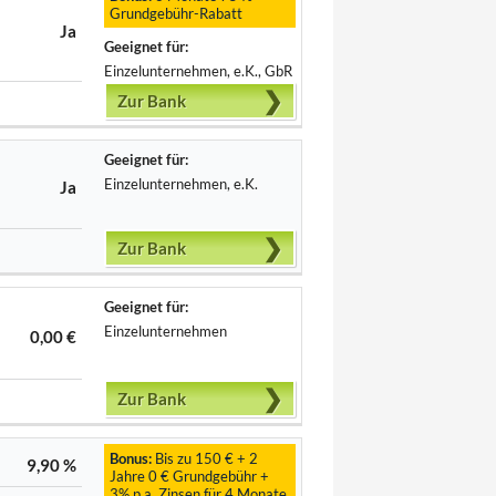
Grundgebühr-Rabatt
Ja
Geeignet für:
Einzelunternehmen, e.K., GbR
Zur Bank
Geeignet für:
Einzelunternehmen, e.K.
Ja
Zur Bank
Geeignet für:
Einzelunternehmen
0,00 €
Zur Bank
Bonus:
Bis zu 150 € + 2
9,90 %
Jahre 0 € Grundgebühr +
3% p.a. Zinsen für 4 Monate