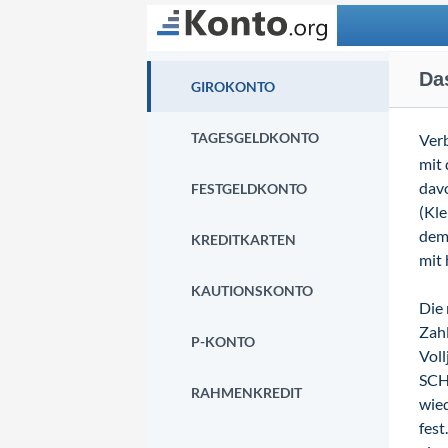
Suchen
Da
GIROKONTO
TAGESGELDKONTO
Verb
mit 
davo
FESTGELDKONTO
(Kle
dem 
KREDITKARTEN
mit 
KAUTIONSKONTO
Die 
Zah
P-KONTO
Voll
SCHU
RAHMENKREDIT
wied
fest