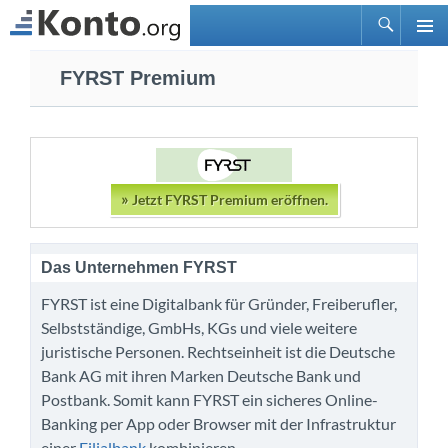
Suchen
PRIMÄ
Zum
MENÜ
FYRST Premium
Inhalt
springen
»
Jetzt FYRST Premium eröffnen.
Das Unternehmen FYRST
FYRST ist eine Digitalbank für Gründer, Freiberufler,
Selbstständige, GmbHs, KGs und viele weitere
juristische Personen. Rechtseinheit ist die Deutsche
Bank AG mit ihren Marken Deutsche Bank und
Postbank. Somit kann FYRST ein sicheres Online-
Banking per App oder Browser mit der Infrastruktur
einer
Filialbank
kombinieren.