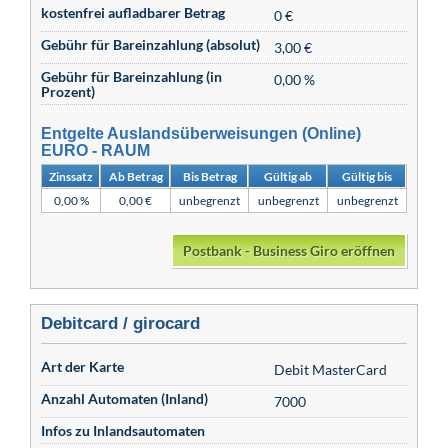
kostenfrei aufladbarer Betrag
0 €
Gebühr für Bareinzahlung (absolut)
3,00 €
Gebühr für Bareinzahlung (in
0,00 %
Prozent)
Entgelte Auslandsüberweisungen (Online)
EURO - RAUM
Zinssatz
Ab Betrag
Bis Betrag
Gültig ab
Gültig bis
0,00 %
0,00 €
unbegrenzt
unbegrenzt
unbegrenzt
Postbank - Business Giro eröffnen
Debitcard / girocard
Art der Karte
Debit MasterCard
Anzahl Automaten (Inland)
7000
Infos zu Inlandsautomaten