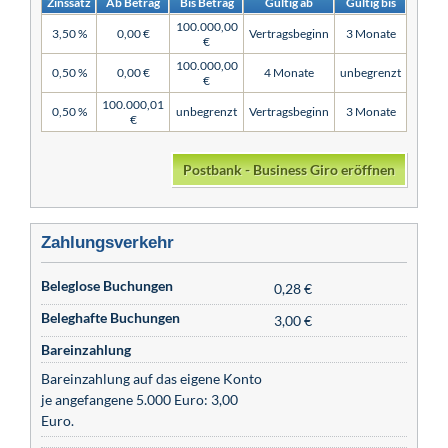
Zinssatz
Ab Betrag
Bis Betrag
Gültig ab
Gültig bis
100.000,00
3,50 %
0,00 €
Vertragsbeginn
3 Monate
€
100.000,00
0,50 %
0,00 €
4 Monate
unbegrenzt
€
100.000,01
0,50 %
unbegrenzt
Vertragsbeginn
3 Monate
€
Postbank - Business Giro eröffnen
Zahlungsverkehr
Beleglose Buchungen
0,28 €
Beleghafte Buchungen
3,00 €
Bareinzahlung
Bareinzahlung auf das eigene Konto
je angefangene 5.000 Euro: 3,00
Euro.