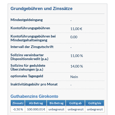
Grundgebühren und Zinssätze
Mindestgeldeingang
-
Kontoführungsgebühren
11,00 €
Kontoführungsgebühren bei
0.00
Mindestgehaltseingang
Intervall der Zinsgutschrift
-
Sollzins vereinbarter
11,00 %
Dispositionskredit (p.a.)
Sollzins für geduldete
14,00 %
Überziehungen (p.a.)
optionales Tagesgeld
Nein
Inaktivitätsgebühr pro Monat
-
Guthabenzins Girokonto
Zinssatz
Ab Betrag
Bis Betrag
Gültig ab
Gültig bis
-0,50 %
100.000,01 €
unbegrenzt
unbegrenzt
unbegrenzt