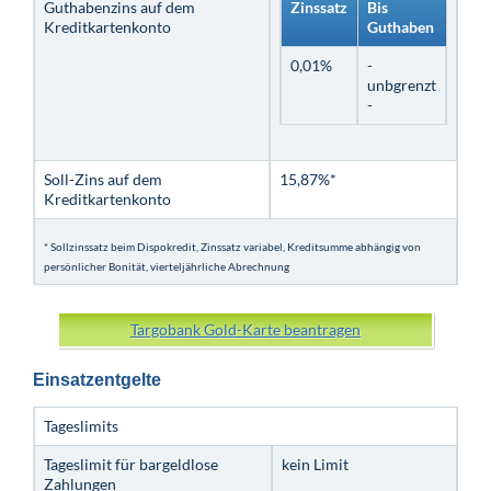
Guthabenzins auf dem
Zinssatz
Bis
Kreditkartenkonto
Guthaben
0,01%
-
unbgrenzt
-
Soll-Zins auf dem
15,87%*
Kreditkartenkonto
* Sollzinssatz beim Dispokredit, Zinssatz variabel, Kreditsumme abhängig von
persönlicher Bonität, vierteljährliche Abrechnung
Targobank Gold-Karte beantragen
Einsatzentgelte
Tageslimits
Tageslimit für bargeldlose
kein Limit
Zahlungen