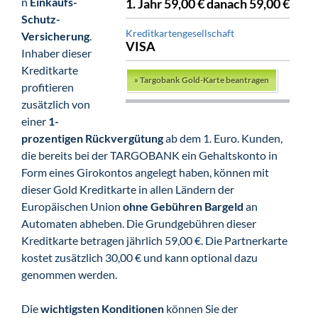
n
Einkaufs-
1. Jahr 59,00 € danach 59,00 €
Schutz-
Kreditkartengesellschaft
Versicherung
.
VISA
Inhaber dieser
Kreditkarte
»
Targobank Gold-Karte beantragen
profitieren
zusätzlich von
einer
1-
prozentigen Rückvergütung
ab dem 1. Euro. Kunden,
die bereits bei der TARGOBANK ein Gehaltskonto in
Form eines Girokontos angelegt haben, können mit
dieser Gold Kreditkarte in allen Ländern der
Europäischen Union
ohne Gebühren Bargeld
an
Automaten abheben. Die Grundgebühren dieser
Kreditkarte betragen jährlich 59,00 €. Die Partnerkarte
kostet zusätzlich 30,00 € und kann optional dazu
genommen werden.
Die
wichtigsten Konditionen
können Sie der