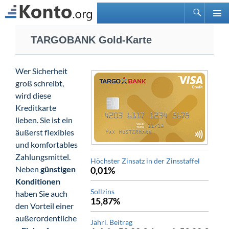
Suchen
PRIMÄ
Zum
MENÜ
TARGOBANK Gold-Karte
Inhalt
springen
Wer Sicherheit
groß schreibt,
wird diese
Kreditkarte
lieben. Sie ist ein
äußerst flexibles
und komfortables
Zahlungsmittel.
Höchster Zinsatz in der Zinsstaffel
Neben
günstigen
0,01%
Konditionen
Sollzins
haben Sie auch
15,87%
den Vorteil einer
außerordentliche
Jährl. Beitrag