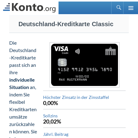
Suchen
PRIMÄ
Zum
MENÜ
Deutschland-Kreditkarte Classic
Inhalt
springen
Die
Deutschland
-Kreditkarte
passt sich an
ihre
individuelle
Situation
an,
indem Sie
Höchster Zinsatz in der Zinsstaffel
flexibel
0,00%
Kreditkarten
Sollzins
umsätze
20,02%
zurückzahle
n können. Sie
Jährl. Beitrag