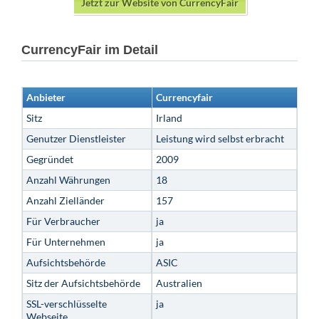
Jetzt zur Website von CurrencyFair
CurrencyFair im Detail
Anbieter
Currencyfair
Sitz
Irland
Genutzer Dienstleister
Leistung wird selbst erbracht
Gegründet
2009
Anzahl Währungen
18
Anzahl Zielländer
157
Für Verbraucher
ja
Für Unternehmen
ja
Aufsichtsbehörde
ASIC
Sitz der Aufsichtsbehörde
Australien
SSL-verschlüsselte
ja
Webseite