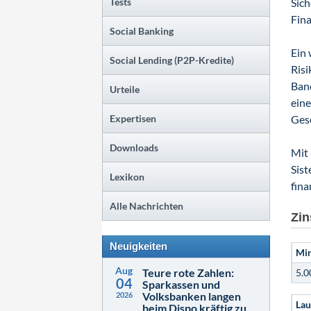
Tests
Sich
Fina
Social Banking
Ein 
Social Lending (P2P-Kredite)
Ris
Banc
Urteile
eine
Expertisen
Gesc
Downloads
Mit 
Sist
Lexikon
fina
Alle Nachrichten
Zin
Neuigkeiten
Min
Aug
Teure rote Zahlen:
5.0
04
Sparkassen und
Volksbanken langen
2026
Lau
beim Dispo kräftig zu