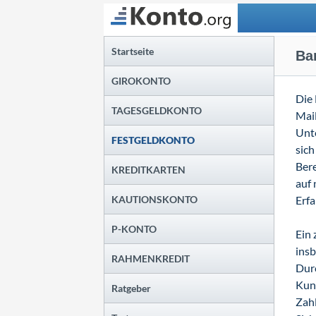
Suchen
Startseite
Ba
GIROKONTO
Die 
TAGESGELDKONTO
Mail
Unte
FESTGELDKONTO
sich
Bere
KREDITKARTEN
auf 
KAUTIONSKONTO
Erfa
P-KONTO
Ein 
ins
RAHMENKREDIT
Durc
Kund
Ratgeber
Zahl