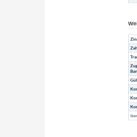
Wei
Zin
Zah
Tra
Zug
Ban
Gül
Kon
Kon
Kon
Sta