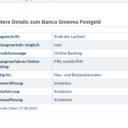
tere Details zum Banca Sistema Festgeld
sgutschrift:
Ende der Laufzeit
lungsverkehr möglich:
nein
nsaktionswege:
Online-Banking
angsverfahren Online-
PIN, mobileTAN
king:
tig für:
Neu- und Bestandskunden
toeröffnung:
kostenlos
toführung:
Kostenlos
toauflösung:
Kostenlos
nd der Daten: 07.08.2026