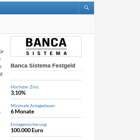
ür
e
Banca Sistema Festgeld
m
nd
Höchster Zins:
3,10%
Minimale Anlagedauer:
6 Monate
.
Einlagensicherung:
100.000 Euro