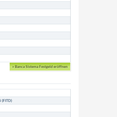
»
Banca Sistema Festgeld eröffnen
i (FITD)