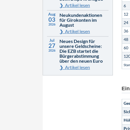
Artikel lesen
6
Aug
12
Neukundenaktionen
03
für Girokonten im
24
August
2026
Artikel lesen
36
48
Jul
Neues Design für
27
unsere Geldscheine:
60
Die EZB startet die
2026
Bürgerabstimmung
12
über den neuen Euro
Sta
Artikel lesen
Ein
Ges
Sic
Höh
Pri