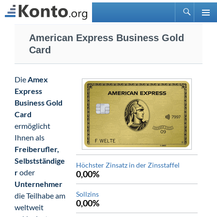
Suchen
PRIMÄ
Zum
MENÜ
American Express Business Gold
Inhalt
Card
springen
Die
Amex
Express
Business Gold
Card
ermöglicht
Ihnen als
Freiberufler,
Selbstständige
Höchster Zinsatz in der Zinsstaffel
r
oder
0,00%
Unternehmer
Sollzins
die Teilhabe am
0,00%
weltweit