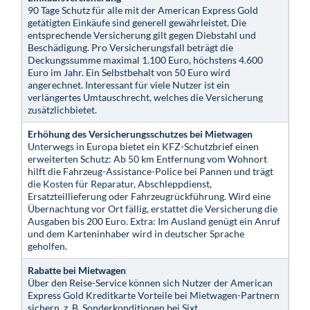
90 Tage Schutz für alle mit der American Express Gold
getätigten Einkäufe sind generell gewährleistet. Die
entsprechende Versicherung gilt gegen Diebstahl und
Beschädigung. Pro Versicherungsfall beträgt die
Deckungssumme maximal 1.100 Euro, höchstens 4.600
Euro im Jahr. Ein Selbstbehalt von 50 Euro wird
angerechnet. Interessant für viele Nutzer ist ein
verlängertes Umtauschrecht, welches die Versicherung
zusätzlichbietet.
Erhöhung des Versicherungsschutzes bei Mietwagen
Unterwegs in Europa bietet ein KFZ-Schutzbrief einen
erweiterten Schutz: Ab 50 km Entfernung vom Wohnort
hilft die Fahrzeug-Assistance-Police bei Pannen und trägt
die Kosten für Reparatur, Abschleppdienst,
Ersatzteillieferung oder Fahrzeugrückführung. Wird eine
Übernachtung vor Ort fällig, erstattet die Versicherung die
Ausgaben bis 200 Euro. Extra: Im Ausland genügt ein Anruf
und dem Karteninhaber wird in deutscher Sprache
geholfen.
Rabatte bei Mietwagen
Über den Reise-Service können sich Nutzer der American
Express Gold Kreditkarte Vorteile bei Mietwagen-Partnern
sichern, z. B. Sonderkonditionen bei Sixt.