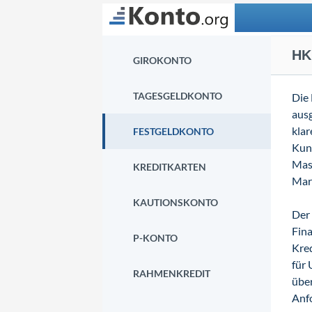
Suchen
HK
GIROKONTO
TAGESGELDKONTO
Die 
ausg
klar
FESTGELDKONTO
Kun
Mass
KREDITKARTEN
Mar
KAUTIONSKONTO
Der 
Fina
P-KONTO
Kred
für
RAHMENKREDIT
über
Anf