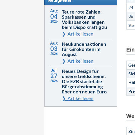
Neuigkeiten
24
Aug
Teure rote Zahlen:
04
36
Sparkassen und
Volksbanken langen
2026
Sta
beim Dispo kräftig zu
Artikel lesen
Aug
Neukundenaktionen
03
für Girokonten im
Ein
August
2026
Artikel lesen
Ges
Jul
Neues Design für
Sic
27
unsere Geldscheine:
Die EZB startet die
2026
Höh
Bürgerabstimmung
über den neuen Euro
Pri
Artikel lesen
Wei
Zin