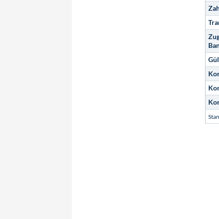
Zah
Tra
Zug
Ban
Gül
Kon
Kon
Kon
Sta