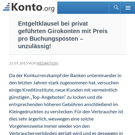
Suchen
PRIMÄ
Zum
MENÜ
Entgeltklausel bei privat
Inhalt
geführten Girokonten mit Preis
springen
pro Buchungsposten –
unzulässig!
21.07.2015 VON
REDAKTION
Da der Konkurrenzkampf der Banken untereinander in
den letzten Jahren stark zugenommen hat, versuchen
einige Kreditinstitute, neue Kunden mit vermeintlich
günstigen „Top-Angeboten“ zu locken und die
entsprechenden höheren Gebühren anschließend im
Kleingedruckten zu verstecken. Für den Verbraucher ist
dies sehr ärgerlich, weswegen eine solche
Vorgehensweise immer wieder von den
Verbraucherverbänden gerügt wird und es deswegen in