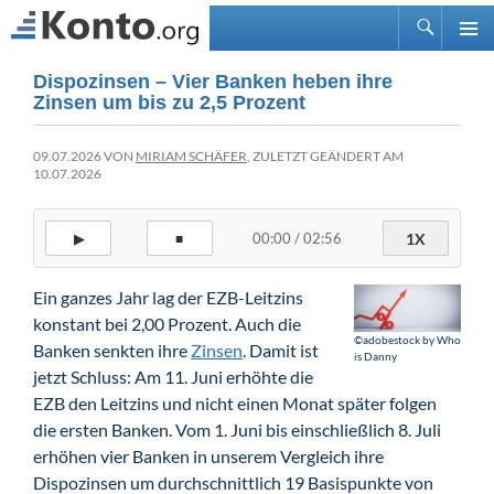
Suchen
PRIMÄ
Zum
Dispozinsen – Vier Banken heben ihre
MENÜ
Inhalt
Zinsen um bis zu 2,5 Prozent
springen
09.07.2026 VON
MIRIAM SCHÄFER
, ZULETZT GEÄNDERT AM
10.07.2026
00:00 / 02:56
1X
▶
■
Ein ganzes Jahr lag der EZB-Leitzins
konstant bei 2,00 Prozent. Auch die
©adobestock by Who
Banken senkten ihre
Zinsen
. Damit ist
is Danny
jetzt Schluss: Am 11. Juni erhöhte die
EZB den Leitzins und nicht einen Monat später folgen
die ersten Banken. Vom 1. Juni bis einschließlich 8. Juli
erhöhen vier Banken in unserem Vergleich ihre
Dispozinsen um durchschnittlich 19 Basispunkte von