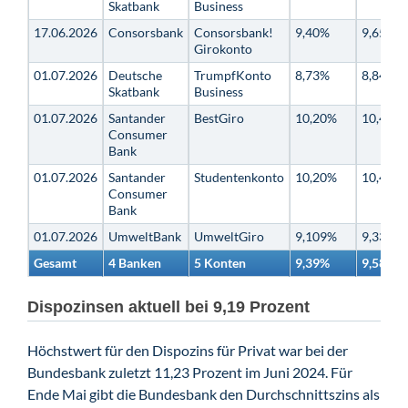
Skatbank
Business
17.06.2026
Consorsbank
Consorsbank!
9,40%
9,65%
Girokonto
01.07.2026
Deutsche
TrumpfKonto
8,73%
8,84%
Skatbank
Business
01.07.2026
Santander
BestGiro
10,20%
10,45%
Consumer
Bank
01.07.2026
Santander
Studentenkonto
10,20%
10,45%
Consumer
Bank
01.07.2026
UmweltBank
UmweltGiro
9,109%
9,339%
Gesamt
4 Banken
5 Konten
9,39%
9,58%
Dispozinsen aktuell bei 9,19 Prozent
Höchstwert für den Dispozins für Privat war bei der
Bundesbank zuletzt 11,23 Prozent im Juni 2024. Für
Ende Mai gibt die Bundesbank den Durchschnittszins als