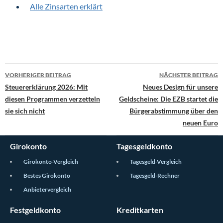
Alle Zinsarten erklärt
VORHERIGER BEITRAG
NÄCHSTER BEITRAG
Steuererklärung 2026: Mit
Neues Design für unsere
Beitragsnavigation
diesen Programmen verzetteln
Geldscheine: Die EZB startet die
sie sich nicht
Bürgerabstimmung über den
neuen Euro
Girokonto
Tagesgeldkonto
Girokonto-Vergleich
Tagesgeld-Vergleich
Bestes Girokonto
Tagesgeld-Rechner
Anbietervergleich
Festgeldkonto
Kreditkarten