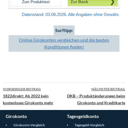
Zur Bank
Zum Produkttest
Datenstand: 03.08.2026. Alle Angaben ohne Gewähr.
Surftipp:
Online Girokonten vergleichen und die besten
Konditionen finden!
VORHERIGER BEITRAG
NÄCHSTER BEITRAG
1822direkt: Ab 2022 kein
DKB – Produktänderungen beim
Beitragsnavigation
kostenloses Girokonto mehr
Girokonto und Kreditkarte
Girokonto
Tagesgeldkonto
Girokonto-Vergleich
Tagesgeld-Vergleich