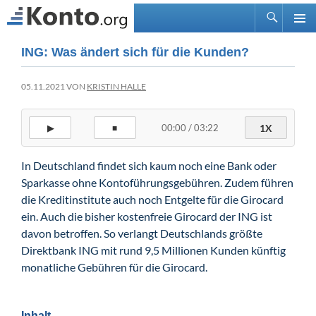
Suchen
PRIMÄ
Zum
ING: Was ändert sich für die Kunden?
MENÜ
Inhalt
springen
05.11.2021 VON
KRISTIN HALLE
00:00 / 03:22
1X
▶
■
In Deutschland findet sich kaum noch eine Bank oder
Sparkasse ohne Kontoführungsgebühren. Zudem führen
die Kreditinstitute auch noch Entgelte für die Girocard
ein. Auch die bisher kostenfreie Girocard der ING ist
davon betroffen. So verlangt Deutschlands größte
Direktbank ING mit rund 9,5 Millionen Kunden künftig
monatliche Gebühren für die Girocard.
Inhalt