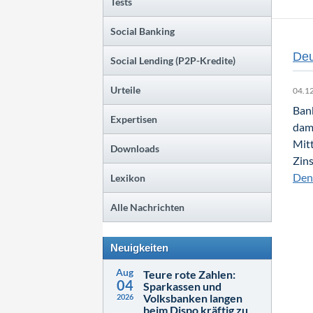
Tests
Social Banking
Deu
Social Lending (P2P-Kredite)
Urteile
04.1
Bank
Expertisen
dami
Mitt
Downloads
Zin
Den 
Lexikon
Alle Nachrichten
Neuigkeiten
Aug
Teure rote Zahlen:
04
Sparkassen und
Volksbanken langen
2026
beim Dispo kräftig zu