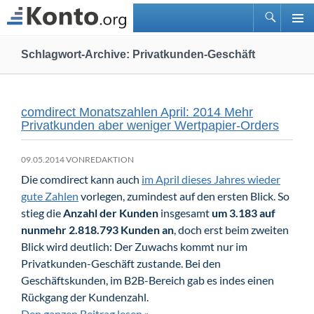
Suchen
PRIMÄ
Zum
MENÜ
Schlagwort-Archive: Privatkunden-Geschäft
Inhalt
springen
comdirect Monatszahlen April: 2014 Mehr
Privatkunden aber weniger Wertpapier-Orders
09.05.2014 VON
REDAKTION
Die comdirect kann auch
im April dieses Jahres wieder
gute Zahlen
vorlegen, zumindest auf den ersten Blick. So
stieg die
Anzahl der Kunden
insgesamt
um 3.183 auf
nunmehr 2.818.793 Kunden an
, doch erst beim zweiten
Blick wird deutlich: Der Zuwachs kommt nur im
Privatkunden-Geschäft zustande. Bei den
Geschäftskunden, im B2B-Bereich gab es indes einen
Rückgang der Kundenzahl.
Den ganzen Beitrag lesen »